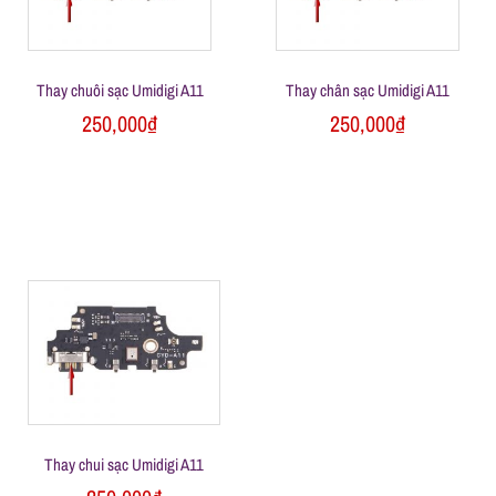
l
e
Thay chuôi sạc Umidigi A11
Thay chân sạc Umidigi A11
-
250,000
₫
250,000
₫
S
ử
a
c
h
Thay chui sạc Umidigi A11