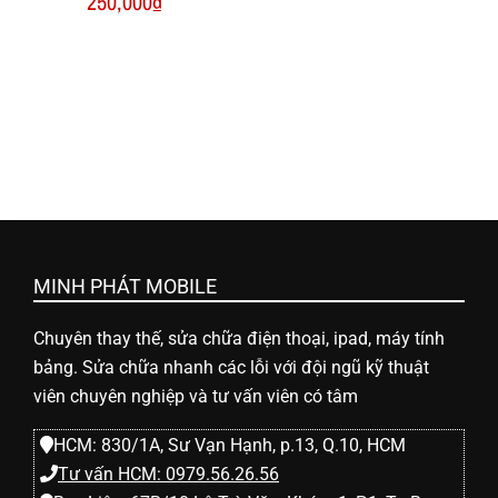
250,000
₫
ữ
a
đ
i
MINH PHÁT MOBILE
ệ
Chuyên thay thế, sửa chữa điện thoại, ipad, máy tính
n
bảng. Sửa chữa nhanh các lỗi với đội ngũ kỹ thuật
viên chuyên nghiệp và tư vấn viên có tâm
t
HCM: 830/1A, Sư Vạn Hạnh, p.13, Q.10, HCM
Tư vấn HCM: 0979.56.26.56