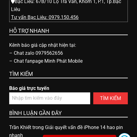
h
Bạc Liêu: 67B/10 Lộ Trà Văn, Khóm 1, P.1, Tp.Bạc
Liêu
o
Tư vấn Bạc Liêu: 0979.150.456
HỖ TRỢ NHANH
ạ
Kênh báo giá cập nhật hiện tại:
i
–
Chat zalo 0979562656
–
Chat fanpage Minh Phát Mobile
d
TÌM KIẾM
Báo giá trực tuyến
i
TÌM KIẾM
đ
BÌNH LUẬN GẦN ĐÂY
ộ
Trần Khiết
trong
Giải quyết vấn đề iPhone 14 hao pin
nhanh