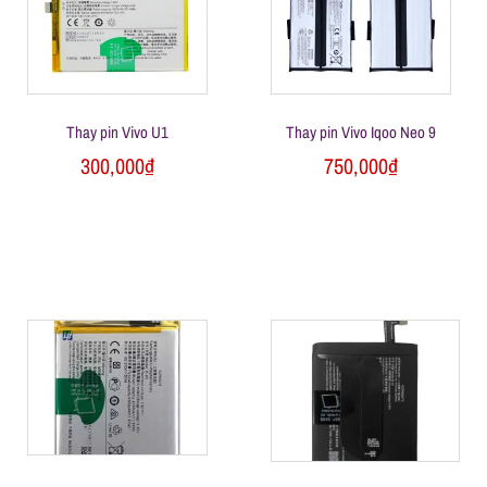
ữ
a
Thay pin Vivo U1
Thay pin Vivo Iqoo Neo 9
đ
300,000
₫
750,000
₫
i
ệ
n
t