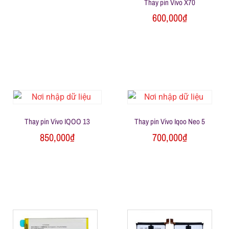
l
Thay pin Vivo X70
600,000
₫
e
-
S
ử
Thay pin Vivo IQOO 13
Thay pin Vivo Iqoo Neo 5
850,000
₫
700,000
₫
a
c
h