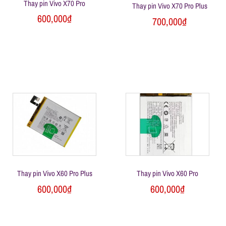
h
Thay pin Vivo X70 Pro
Thay pin Vivo X70 Pro Plus
600,000
₫
700,000
₫
o
ạ
i
d
i
Thay pin Vivo X60 Pro Plus
Thay pin Vivo X60 Pro
đ
600,000
₫
600,000
₫
ộ