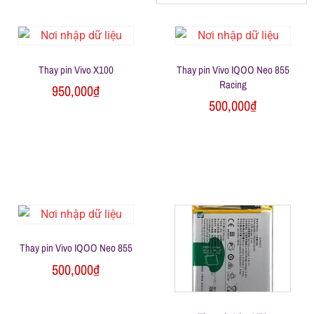
h
á
Thay pin Vivo X100
Thay pin Vivo IQOO Neo 855
Racing
950,000
₫
t
500,000
₫
M
o
b
Thay pin Vivo IQOO Neo 855
i
500,000
₫