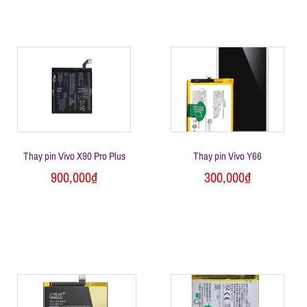
n
g
Thay pin Vivo X90 Pro Plus
Thay pin Vivo Y66
900,000
₫
300,000
₫