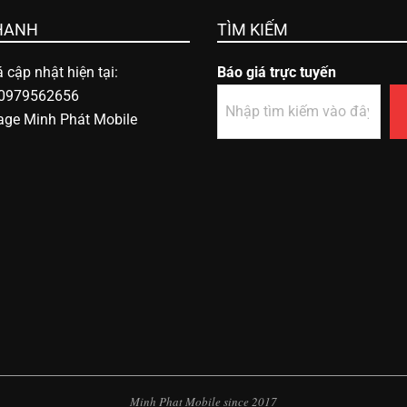
HANH
TÌM KIẾM
 cập nhật hiện tại:
Báo giá trực tuyến
 0979562656
age Minh Phát Mobile
Minh Phat Mobile since 2017