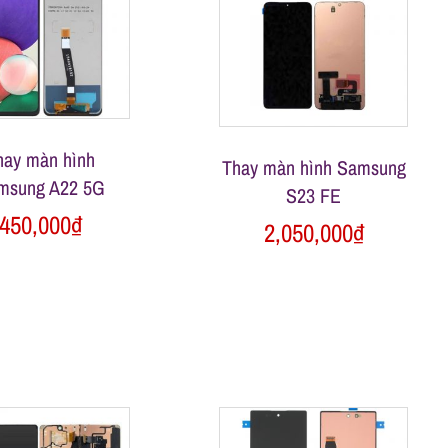
hay màn hình
Thay màn hình Samsung
msung A22 5G
S23 FE
450,000
₫
2,050,000
₫