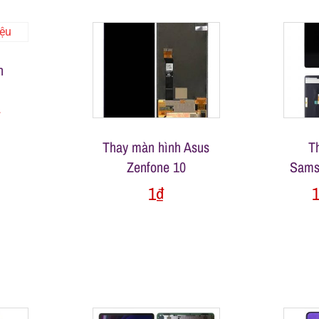
h
₫
Thay màn hình Asus
T
Zenfone 10
Sams
1
₫
1