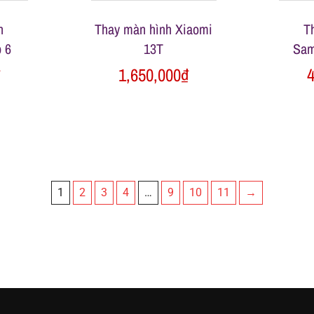
h
Thay màn hình Xiaomi
T
 6
13T
Sam
₫
1,650,000
₫
4
1
2
3
4
…
9
10
11
→