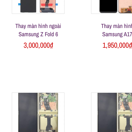
h
o
Thay màn hình ngoài
Thay màn hìn
Samsung Z Fold 6
Samsung A1
ạ
3,000,000
₫
1,950,000
i
d
i
đ