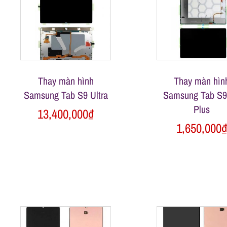
l
e
-
Thay màn hình
Thay màn hìn
S
Samsung Tab S9 Ultra
Samsung Tab S9
Plus
13,400,000
₫
ử
1,650,000
a
c
h