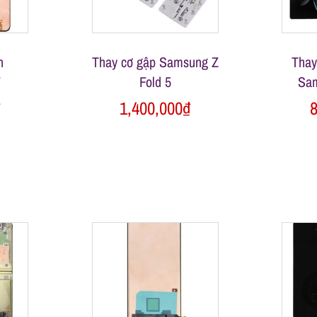
h
Thay cơ gập Samsung Z
Thay
7
Fold 5
Sam
₫
1,400,000
₫
8