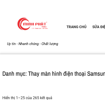
TRANG CHỦ
SỬA ĐI
M
Uy tín - Nhanh chóng - Chất lượng
i
n
Danh mục: Thay màn hình điện thoại Samsu
h
P
Hiển thị 1–25 của 265 kết quả