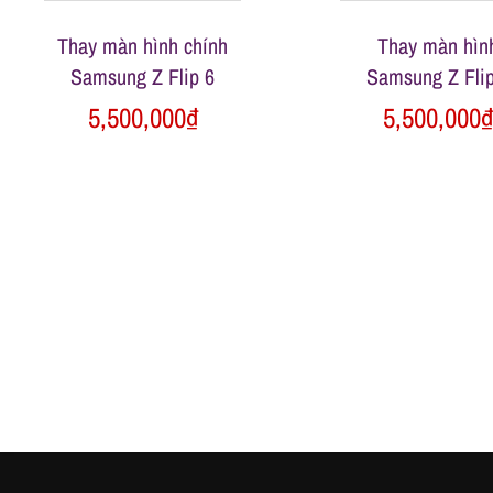
ộ
n
Thay màn hình chính
Thay màn hìn
Samsung Z Flip 6
Samsung Z Flip
g
5,500,000
₫
5,500,000