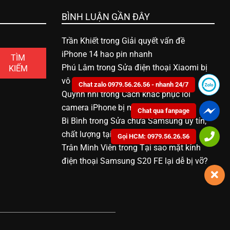
BÌNH LUẬN GẦN ĐÂY
Trần Khiết
trong
Giải quyết vấn đề
iPhone 14 hao pin nhanh
TÌM
Phú Lâm
trong
Sửa điện thoại Xiaomi bị
KIẾM
vô nước bao nhiêu tiền
Chat zalo 0979.56.26.56 - nhanh 24/7
Quỳnh nhi
trong
Cách khắc phục lỗi
camera iPhone bị mờ
Chat qua fanpage
Bi Bình
trong
Sửa chữa Samsung uy tín,
chất lượng tại Bạc Liêu
Gọi HCM: 0979.56.26.56
Trân Minh Viên
trong
Tại sao mặt kính
điện thoại Samsung S20 FE lại dễ bị vỡ?