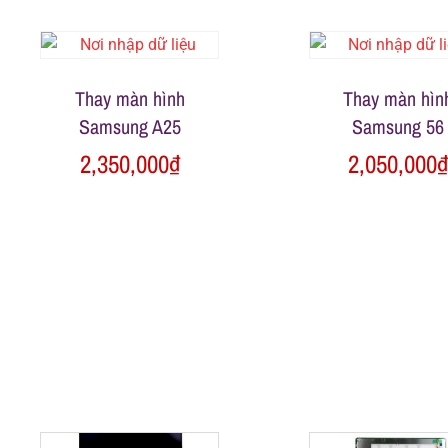
h
á
Thay màn hình
Thay màn hìn
Samsung A25
Samsung 56
t
2,350,000
₫
2,050,000
M
o
b
i