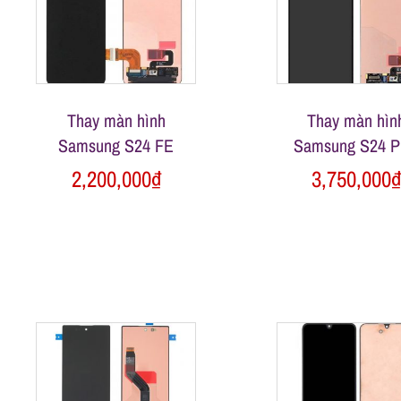
ữ
a
Thay màn hình
Thay màn hìn
đ
Samsung S24 FE
Samsung S24 P
2,200,000
₫
3,750,000
i
ệ
n
t