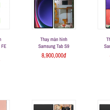
h
Thay màn hình
T
 FE
Samsung Tab S9
Sa
8,900,000
₫
₫