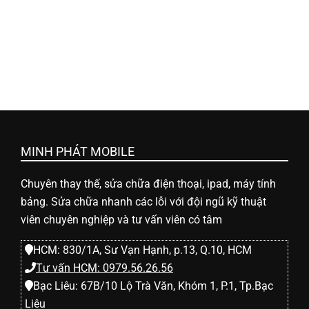
h
o
ạ
i
MINH PHÁT MOBILE
d
Chuyên thay thế, sửa chữa điện thoại, ipad, máy tính
i
bảng. Sửa chữa nhanh các lỗi với đội ngũ kỹ thuật
viên chuyên nghiệp và tư vấn viên có tâm
đ
HCM: 830/1A, Sư Vạn Hạnh, p.13, Q.10, HCM
Tư vấn HCM: 0979.56.26.56
ộ
Bạc Liêu: 67B/10 Lộ Trà Văn, Khóm 1, P.1, Tp.Bạc
Liêu