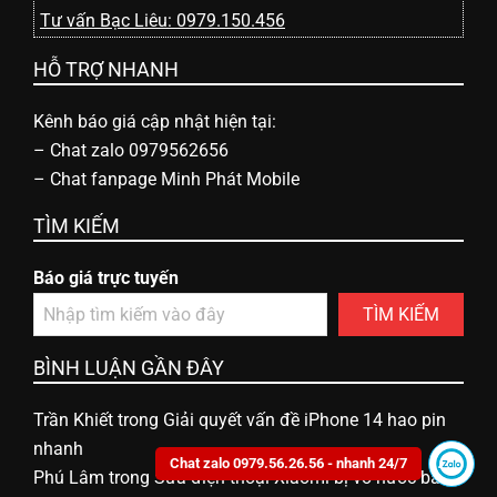
Tư vấn Bạc Liêu: 0979.150.456
n
HỖ TRỢ NHANH
g
Kênh báo giá cập nhật hiện tại:
–
Chat zalo 0979562656
–
Chat fanpage Minh Phát Mobile
TÌM KIẾM
Báo giá trực tuyến
TÌM KIẾM
BÌNH LUẬN GẦN ĐÂY
Trần Khiết
trong
Giải quyết vấn đề iPhone 14 hao pin
nhanh
Chat zalo 0979.56.26.56 - nhanh 24/7
Phú Lâm
trong
Sửa điện thoại Xiaomi bị vô nước bao