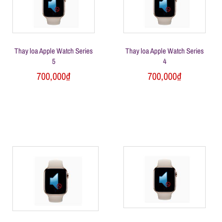
l
e
Thay loa Apple Watch Series
Thay loa Apple Watch Series
-
5
4
700,000
₫
700,000
₫
S
ử
a
c
h