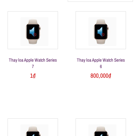
h
á
t
M
Thay loa Apple Watch Series
Thay loa Apple Watch Series
7
6
1
₫
800,000
₫
o
b
i