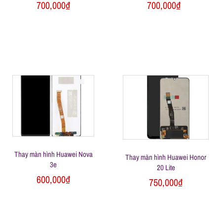
h
700,000
₫
700,000
₫
o
ạ
i
d
i
Thay màn hình Huawei Nova
Thay màn hình Huawei Honor
3e
20 Lite
đ
600,000
₫
750,000
₫
ộ