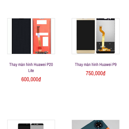
n
g
Thay màn hình Huawei P20
Thay màn hình Huawei P9
Lite
750,000
₫
600,000
₫