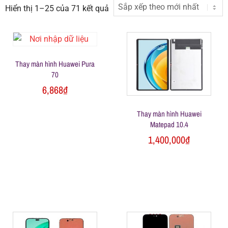
h
Hiển thị 1–25 của 71 kết quả
á
Thay màn hình Huawei Pura
t
70
6,868
₫
M
Thay màn hình Huawei
Matepad 10.4
o
1,400,000
₫
b
i