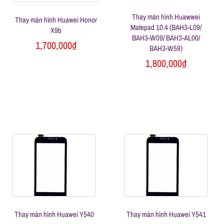
ữ
Thay màn hình Huawwei
Thay màn hình Huawei Honor
Matepad 10.4 (BAH3-L09/
X9b
BAH3-W09/ BAH3-AL00/
a
1,700,000
₫
BAH3-W59)
1,800,000
₫
đ
i
ệ
n
t
Thay màn hình Huawei Y540
Thay màn hình Huawei Y541