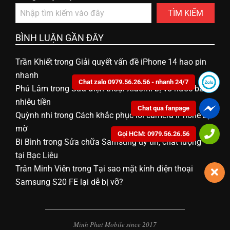
TÌM KIẾM
BÌNH LUẬN GẦN ĐÂY
Trần Khiết
trong
Giải quyết vấn đề iPhone 14 hao pin
nhanh
Chat zalo 0979.56.26.56 - nhanh 24/7
Phú Lâm
trong
Sửa điện thoại Xiaomi bị vô nước bao
nhiêu tiền
Chat qua fanpage
Quỳnh nhi
trong
Cách khắc phục lỗi camera iPhone bị
mờ
Gọi HCM: 0979.56.26.56
Bi Bình
trong
Sửa chữa Samsung uy tín, chất lượng
tại Bạc Liêu
Trân Minh Viên
trong
Tại sao mặt kính điện thoại
Samsung S20 FE lại dễ bị vỡ?
Minh Phat Mobile since 2017