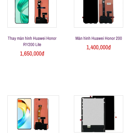
l
e
-
Thay màn hình Huawei Honor
Màn hình Huawei Honor 200
RY200 Lite
1,400,000
₫
S
1,650,000
₫
ử
a
c
h