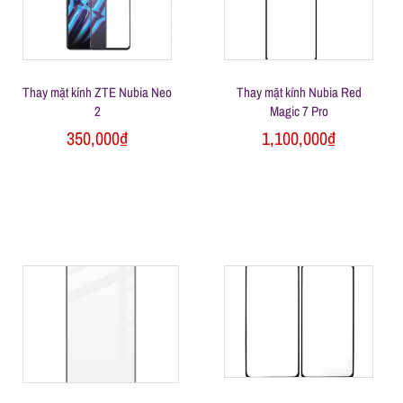
l
e
Thay mặt kính ZTE Nubia Neo
Thay mặt kính Nubia Red
-
2
Magic 7 Pro
350,000
₫
1,100,000
₫
S
ử
a
c
h