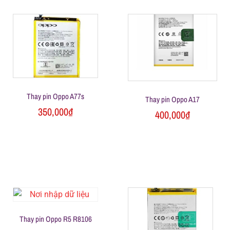
h
o
ạ
i
Thay pin Oppo A77s
Thay pin Oppo A17
350,000
₫
400,000
₫
d
i
đ
ộ
Thay pin Oppo R5 R8106