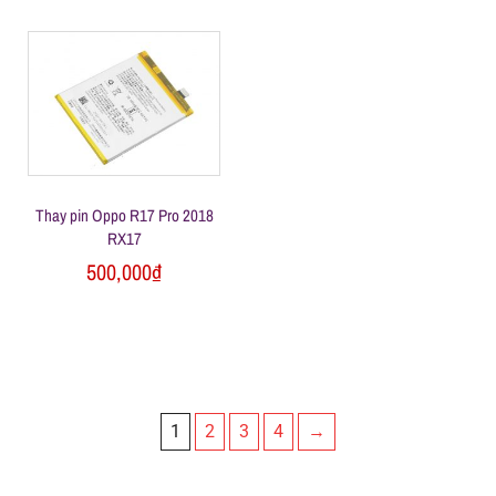
Thay pin Oppo R17 Pro 2018
RX17
500,000
₫
1
2
3
4
→