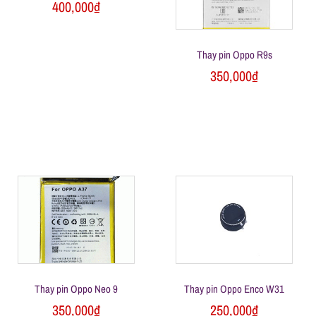
400,000
₫
n
Thay pin Oppo R9s
g
350,000
₫
Thay pin Oppo Neo 9
Thay pin Oppo Enco W31
350,000
₫
250,000
₫