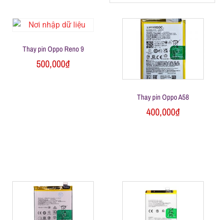
h
á
Thay pin Oppo Reno 9
500,000
₫
t
M
Thay pin Oppo A58
400,000
₫
o
b
i