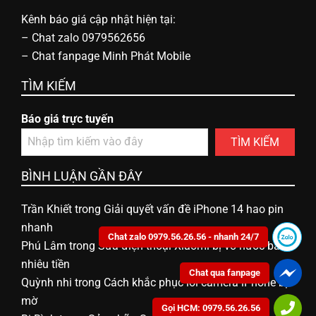
Kênh báo giá cập nhật hiện tại:
–
Chat zalo 0979562656
–
Chat fanpage Minh Phát Mobile
TÌM KIẾM
Báo giá trực tuyến
TÌM KIẾM
BÌNH LUẬN GẦN ĐÂY
Trần Khiết
trong
Giải quyết vấn đề iPhone 14 hao pin
nhanh
Chat zalo 0979.56.26.56 - nhanh 24/7
Phú Lâm
trong
Sửa điện thoại Xiaomi bị vô nước bao
nhiêu tiền
Chat qua fanpage
Quỳnh nhi
trong
Cách khắc phục lỗi camera iPhone bị
mờ
Gọi HCM: 0979.56.26.56