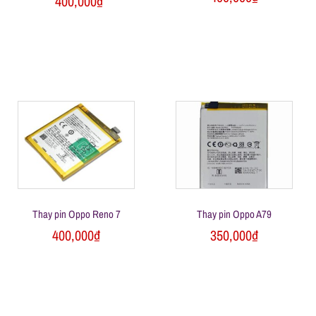
400,000
₫
ữ
a
đ
i
ệ
Thay pin Oppo Reno 7
Thay pin Oppo A79
n
400,000
₫
350,000
₫
t