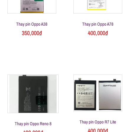
l
e
Thay pin Oppo A38
Thay pin Oppo A78
-
350,000
₫
400,000
₫
S
ử
a
c
h
Thay pin Oppo R7 Lite
Thay pin Oppo Reno 8
400,000
₫