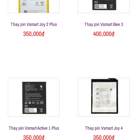
n
Thay pin Vsmart Joy 2 Plus
Thay pin Vsmart Bee 3
g
350,000
₫
400,000
₫
Thay pin Vsmart Active 1 Plus
Thay pin Vsmart Joy 4
350,000
₫
350,000
₫