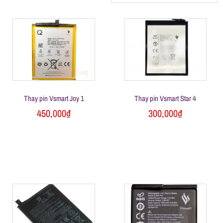
h
á
t
M
Thay pin Vsmart Joy 1
Thay pin Vsmart Star 4
450,000
₫
300,000
₫
o
b
i