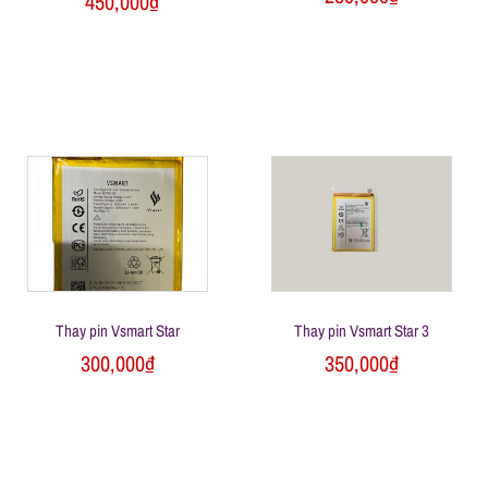
450,000
₫
ữ
a
đ
i
ệ
Thay pin Vsmart Star
Thay pin Vsmart Star 3
n
300,000
₫
350,000
₫
t