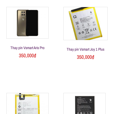
h
o
ạ
i
Thay pin Vsmart Aris Pro
Thay pin Vsmart Joy 1 Plus
350,000
₫
350,000
₫
d
i
đ
ộ