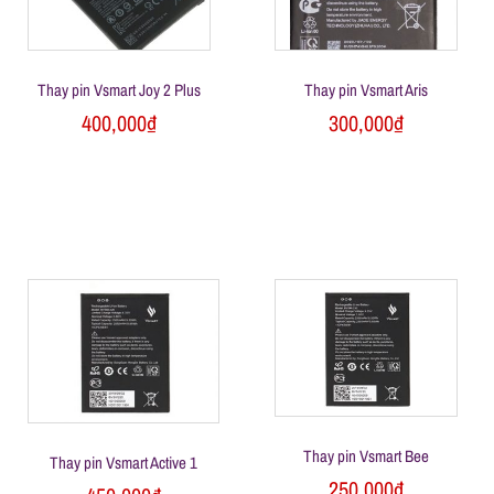
l
e
Thay pin Vsmart Joy 2 Plus
Thay pin Vsmart Aris
-
400,000
₫
300,000
₫
S
ử
a
c
h
Thay pin Vsmart Bee
Thay pin Vsmart Active 1
250,000
₫