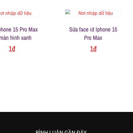
phone 15 Pro Max
Sửa face id Iphone 15
 màn hình xanh
Pro Max
1
₫
1
₫
BÌNH LUẬN GẦN ĐÂY