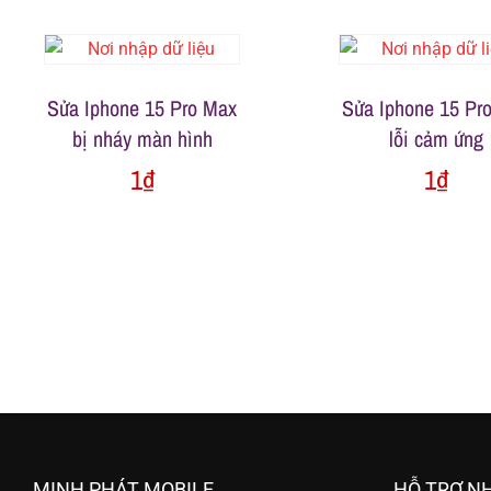
h
á
Sửa Iphone 15 Pro Max
Sửa Iphone 15 Pr
bị nháy màn hình
lỗi cảm ứng
t
1
₫
1
₫
M
o
b
i
MINH PHÁT MOBILE
HỖ TRỢ N