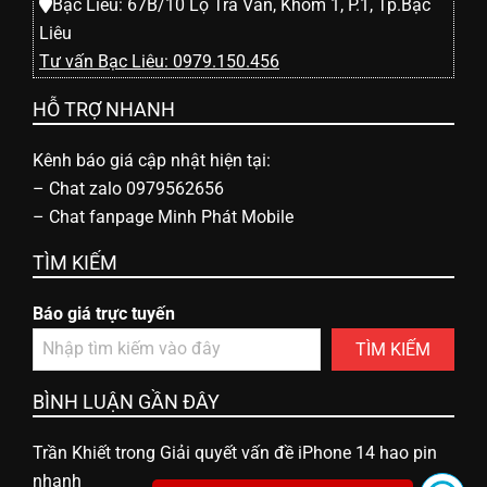
h
Bạc Liêu: 67B/10 Lộ Trà Văn, Khóm 1, P.1, Tp.Bạc
Liêu
o
Tư vấn Bạc Liêu: 0979.150.456
HỖ TRỢ NHANH
ạ
Kênh báo giá cập nhật hiện tại:
i
–
Chat zalo 0979562656
–
Chat fanpage Minh Phát Mobile
d
TÌM KIẾM
Báo giá trực tuyến
i
TÌM KIẾM
đ
BÌNH LUẬN GẦN ĐÂY
ộ
Trần Khiết
trong
Giải quyết vấn đề iPhone 14 hao pin
nhanh