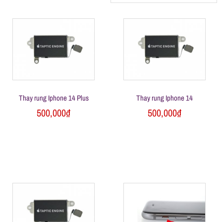
h
á
t
M
Thay rung Iphone 14 Plus
Thay rung Iphone 14
500,000
₫
500,000
₫
o
b
i