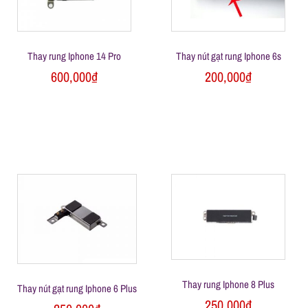
l
e
Thay rung Iphone 14 Pro
Thay nút gạt rung Iphone 6s
-
600,000
₫
200,000
₫
S
ử
a
c
h
Thay rung Iphone 8 Plus
Thay nút gạt rung Iphone 6 Plus
250,000
₫