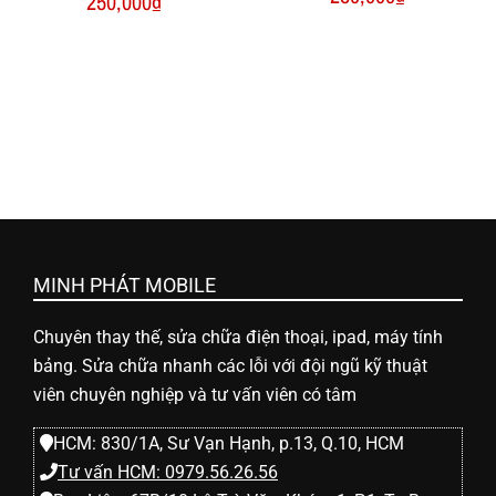
250,000
₫
ữ
a
đ
i
MINH PHÁT MOBILE
ệ
Chuyên thay thế, sửa chữa điện thoại, ipad, máy tính
n
bảng. Sửa chữa nhanh các lỗi với đội ngũ kỹ thuật
viên chuyên nghiệp và tư vấn viên có tâm
t
HCM: 830/1A, Sư Vạn Hạnh, p.13, Q.10, HCM
Tư vấn HCM: 0979.56.26.56