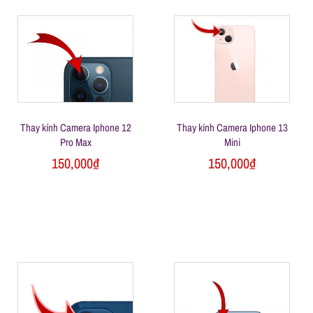
n
g
Thay kính Camera Iphone 12
Thay kính Camera Iphone 13
Pro Max
Mini
150,000
₫
150,000
₫