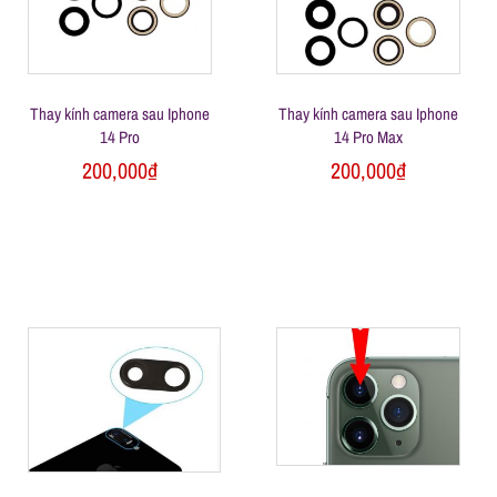
l
e
Thay kính camera sau Iphone
Thay kính camera sau Iphone
-
14 Pro
14 Pro Max
200,000
₫
200,000
₫
S
ử
a
c
h