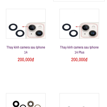
h
á
t
M
Thay kính camera sau Iphone
Thay kính camera sau Iphone
14
14 Plus
200,000
₫
200,000
₫
o
b
i