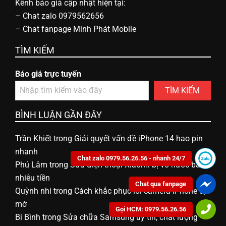
Kênh báo giá cập nhật hiện tại:
–
Chat zalo 0979562656
–
Chat fanpage Minh Phát Mobile
TÌM KIẾM
Báo giá trực tuyến
TÌM KIẾM
BÌNH LUẬN GẦN ĐÂY
Trần Khiết
trong
Giải quyết vấn đề iPhone 14 hao pin
nhanh
Chat zalo 0979.56.26.56 - nhanh 24/7
Phú Lâm
trong
Sửa điện thoại Xiaomi bị vô nước bao
nhiêu tiền
Chat qua fanpage
Quỳnh nhi
trong
Cách khắc phục lỗi camera iPhone bị
mờ
Gọi HCM: 0979.56.26.56
Bi Bình
trong
Sửa chữa Samsung uy tín, chất lượng