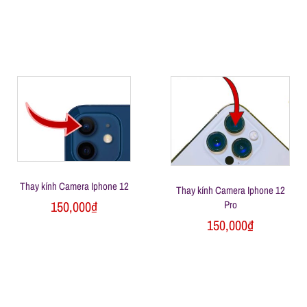
h
o
ạ
i
d
Thay kính Camera Iphone 12
Thay kính Camera Iphone 12
i
Pro
150,000
₫
150,000
₫
đ
ộ