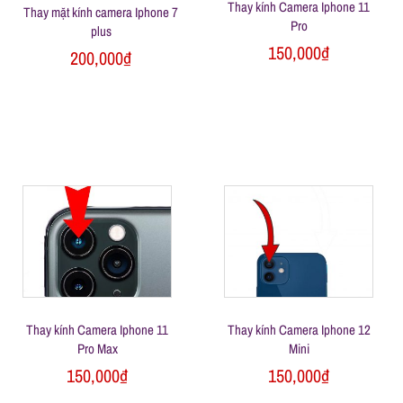
Thay kính Camera Iphone 11
Thay mặt kính camera Iphone 7
ữ
Pro
plus
150,000
₫
200,000
₫
a
đ
i
ệ
n
Thay kính Camera Iphone 11
Thay kính Camera Iphone 12
t
Pro Max
Mini
150,000
₫
150,000
₫