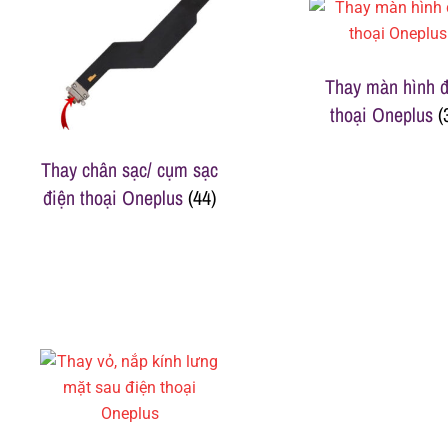
h
Thay màn hình đ
á
thoại Oneplus
(
t
Thay chân sạc/ cụm sạc
điện thoại Oneplus
(44)
M
o
b
i