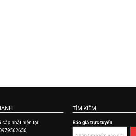
HANH
TÌM KIẾM
 cập nhật hiện tại:
Báo giá trực tuyến
 0979562656