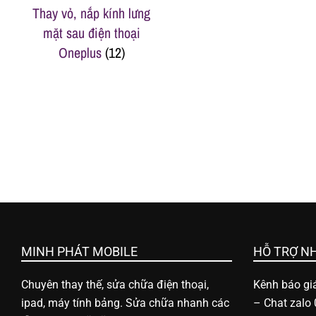
l
Thay vỏ, nắp kính lưng
mặt sau điện thoại
e
Oneplus
(12)
-
S
ử
a
MINH PHÁT MOBILE
HỖ TRỢ N
c
Chuyên thay thế, sửa chữa điện thoại,
Kênh báo giá
h
ipad, máy tính bảng. Sửa chữa nhanh các
–
Chat zalo