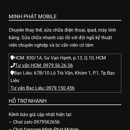
l
e
MINH PHÁT MOBILE
Chuyên thay thế, sửa chữa điện thoại, ipad, máy tính
-
bảng. Sửa chữa nhanh các lỗi với đội ngũ kỹ thuật
viên chuyên nghiệp và tư vấn viên có tâm
S
HCM: 830/1A, Sư Vạn Hạnh, p.13, Q.10, HCM
Tư vấn HCM: 0979.56.26.56
ử
Bạc Liêu: 67B/10 Lộ Trà Văn, Khóm 1, P.1, Tp.Bạc
Liêu
a
Tư vấn Bạc Liêu: 0979.150.456
HỖ TRỢ NHANH
c
Kênh báo giá cập nhật hiện tại:
h
–
Chat zalo 0979562656
–
Chat fanpage Minh Phát Mobile