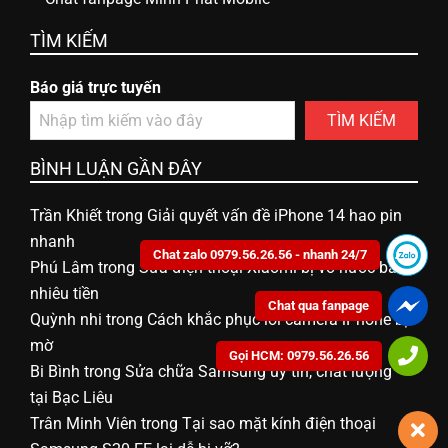
ữ
TÌM KIẾM
a
Báo giá trực tuyến
TÌM KIẾM
đ
BÌNH LUẬN GẦN ĐÂY
i
Trần Khiết
trong
Giải quyết vấn đề iPhone 14 hao pin
nhanh
Chat zalo 0979.56.26.56 - nhanh 24/7
ệ
Phú Lâm
trong
Sửa điện thoại Xiaomi bị vô nước bao
nhiêu tiền
Chat qua fanpage
n
Quỳnh nhi
trong
Cách khắc phục lỗi camera iPhone bị
mờ
Gọi HCM: 0979.56.26.56
Bi Bình
trong
Sửa chữa Samsung uy tín, chất lượng
t
tại Bạc Liêu
Trân Minh Viên
trong
Tại sao mặt kính điện thoại