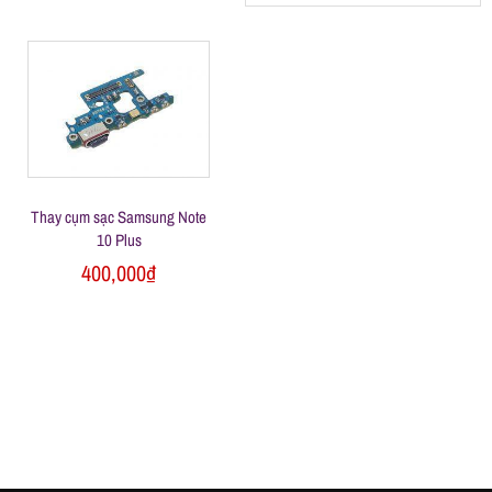
h
á
t
M
Thay cụm sạc Samsung Note
10 Plus
400,000
₫
o
b
i