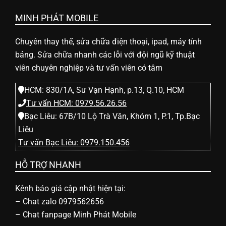
l
MINH PHÁT MOBILE
e
Chuyên thay thế, sửa chữa điện thoại, ipad, máy tính
-
bảng. Sửa chữa nhanh các lỗi với đội ngũ kỹ thuật
viên chuyên nghiệp và tư vấn viên có tâm
S
HCM: 830/1A, Sư Vạn Hạnh, p.13, Q.10, HCM
Tư vấn HCM: 0979.56.26.56
ử
Bạc Liêu: 67B/10 Lộ Trà Văn, Khóm 1, P.1, Tp.Bạc
Liêu
Tư vấn Bạc Liêu: 0979.150.456
a
HỖ TRỢ NHANH
c
Kênh báo giá cập nhật hiện tại:
–
Chat zalo 0979562656
h
–
Chat fanpage Minh Phát Mobile