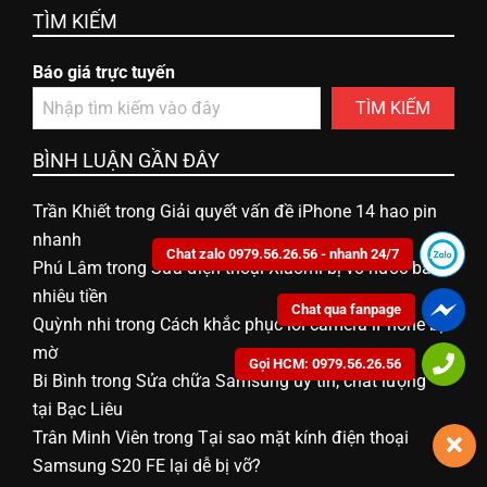
TÌM KIẾM
ữ
Báo giá trực tuyến
a
TÌM KIẾM
đ
BÌNH LUẬN GẦN ĐÂY
Trần Khiết
trong
Giải quyết vấn đề iPhone 14 hao pin
i
nhanh
Chat zalo 0979.56.26.56 - nhanh 24/7
Phú Lâm
trong
Sửa điện thoại Xiaomi bị vô nước bao
ệ
nhiêu tiền
Chat qua fanpage
Quỳnh nhi
trong
Cách khắc phục lỗi camera iPhone bị
n
mờ
Gọi HCM: 0979.56.26.56
Bi Bình
trong
Sửa chữa Samsung uy tín, chất lượng
tại Bạc Liêu
t
Trân Minh Viên
trong
Tại sao mặt kính điện thoại
Samsung S20 FE lại dễ bị vỡ?