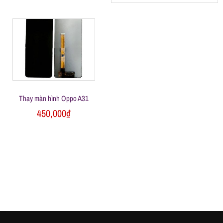
h
á
t
M
Thay màn hình Oppo A31
450,000
₫
o
b
i