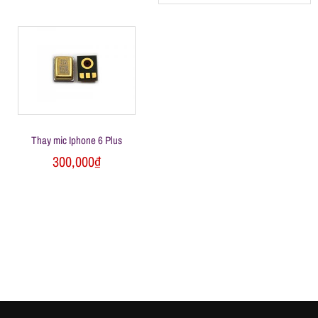
h
á
t
M
Thay mic Iphone 6 Plus
300,000
₫
o
b
i