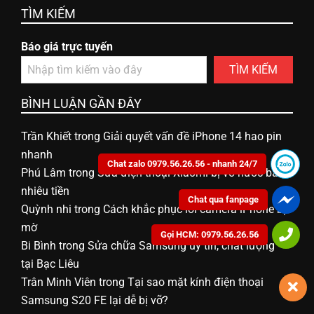
TÌM KIẾM
ữ
Báo giá trực tuyến
a
TÌM KIẾM
đ
BÌNH LUẬN GẦN ĐÂY
Trần Khiết
trong
Giải quyết vấn đề iPhone 14 hao pin
i
nhanh
Chat zalo 0979.56.26.56 - nhanh 24/7
Phú Lâm
trong
Sửa điện thoại Xiaomi bị vô nước bao
ệ
nhiêu tiền
Chat qua fanpage
Quỳnh nhi
trong
Cách khắc phục lỗi camera iPhone bị
n
mờ
Gọi HCM: 0979.56.26.56
Bi Bình
trong
Sửa chữa Samsung uy tín, chất lượng
tại Bạc Liêu
t
Trân Minh Viên
trong
Tại sao mặt kính điện thoại
Samsung S20 FE lại dễ bị vỡ?