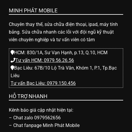
l
MINH PHÁT MOBILE
e
Chuyên thay thế, sửa chữa điện thoại, ipad, máy tính
-
bảng. Sửa chữa nhanh các lỗi với đội ngũ kỹ thuật
viên chuyên nghiệp và tư vấn viên có tâm
S
HCM: 830/1A, Sư Vạn Hạnh, p.13, Q.10, HCM
Tư vấn HCM: 0979.56.26.56
ử
Bạc Liêu: 67B/10 Lộ Trà Văn, Khóm 1, P.1, Tp.Bạc
Liêu
Tư vấn Bạc Liêu: 0979.150.456
a
HỖ TRỢ NHANH
c
Kênh báo giá cập nhật hiện tại:
–
Chat zalo 0979562656
h
–
Chat fanpage Minh Phát Mobile