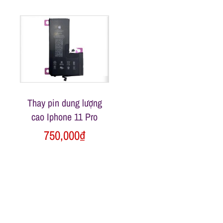
h
á
t
Thay pin dung lượng
M
cao Iphone 11 Pro
750,000
₫
o
b
i