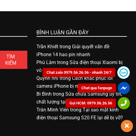
BÌNH LUẬN GẦN ĐÂY
Trần Khiết
trong
Giải quyết vấn đề
iPhone 14 hao pin nhanh
TÌM
Phú Lâm
trong
Sửa điện thoại Xiaomi bị
KIẾM
vô nước bao nhiêu tiền
Chat zalo 0979.56.26.56 - nhanh 24/7
Quỳnh nhi
trong
Cách khắc phục lỗi
camera iPhone bị mờ
Chat qua fanpage
Bi Bình
trong
Sửa chữa Samsung uy tín,
chất lượng tại Bạc Liêu
Gọi HCM: 0979.56.26.56
Trân Minh Viên
trong
Tại sao mặt kính
điện thoại Samsung S20 FE lại dễ bị vỡ?