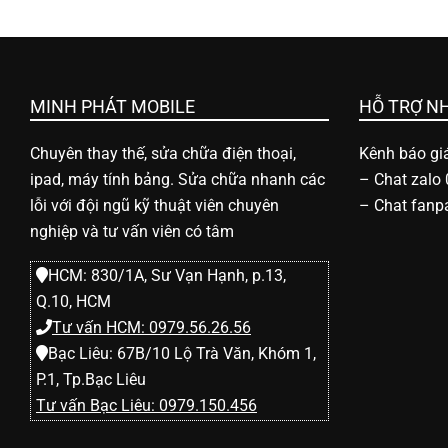
l
e
MINH PHÁT MOBILE
HỖ TRỢ N
-
Chuyên thay thế, sửa chữa điện thoại,
Kênh báo giá
S
ipad, máy tính bảng. Sửa chữa nhanh các
–
Chat zalo
lỗi với đội ngũ kỹ thuật viên chuyên
–
Chat fanp
nghiệp và tư vấn viên có tâm
ử
HCM: 830/1A, Sư Vạn Hạnh, p.13,
a
Q.10, HCM
Tư vấn HCM: 0979.56.26.56
Bạc Liêu: 67B/10 Lộ Trà Văn, Khóm 1,
c
P.1, Tp.Bạc Liêu
Tư vấn Bạc Liêu: 0979.150.456
h