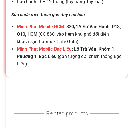
h
Bảo hành: 3 – 12 tháng (tùy hãng, tùy loại)
o
Sửa chữa điện thoại gần đây của bạn
Minh Phát Mobile HCM
: 830/1A Sư Vạn Hạnh, P13,
ạ
Q10, HCM
(CC 830, vào hẻm khu phố đối diện
khách sạn Bambo/ Cafe Guta)
i
Minh Phát Mobile Bạc Liêu
: Lộ Trà Văn, Khóm 1,
Phường 1, Bạc Liêu
(gần tượng đài chiến thắng Bạc
Liêu)
d
i
đ
Related products
ộ