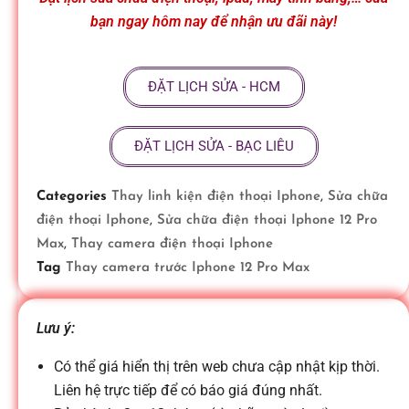
ữ
bạn ngay hôm nay để nhận ưu đãi này!
a
ĐẶT LỊCH SỬA - HCM
đ
ĐẶT LỊCH SỬA - BẠC LIÊU
i
Categories
Thay linh kiện điện thoại Iphone
,
Sửa chữa
điện thoại Iphone
,
Sửa chữa điện thoại Iphone 12 Pro
ệ
Max
,
Thay camera điện thoại Iphone
Tag
Thay camera trước Iphone 12 Pro Max
n
Lưu ý:
t
Có thể giá hiển thị trên web chưa cập nhật kịp thời.
Liên hệ trực tiếp để có báo giá đúng nhất.