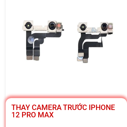
h
á
t
M
o
b
THAY CAMERA TRƯỚC IPHONE
i
12 PRO MAX