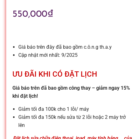
l
550,000
₫
e
-
Giá báo trên đây đã bao gồm c.ô.n.g th.a.y
S
Cập nhật mới nhất: 9/2025
ử
ƯU ĐÃI KHI CÓ ĐẶT LỊCH
Giá báo trên đã bao gồm công thay – giảm ngay 15%
a
khi đặt lịch!
c
Giảm tối đa 100k cho 1 lỗi/ máy
Giảm tối đa 150k nếu sửa từ 2 lỗi hoặc 2 máy trở
lên
h
Đặt lịch sửa chữa điện thoại, ipad, máy tính bảng,… của