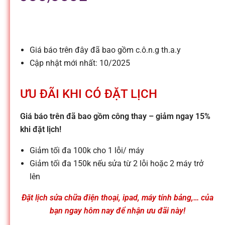
l
e
Giá báo trên đây đã bao gồm c.ô.n.g th.a.y
-
Cập nhật mới nhất: 10/2025
S
ƯU ĐÃI KHI CÓ ĐẶT LỊCH
ử
Giá báo trên đã bao gồm công thay – giảm ngay 15%
khi đặt lịch!
a
Giảm tối đa 100k cho 1 lỗi/ máy
Giảm tối đa 150k nếu sửa từ 2 lỗi hoặc 2 máy trở
c
lên
Đặt lịch sửa chữa điện thoại, ipad, máy tính bảng,… của
h
bạn ngay hôm nay để nhận ưu đãi này!