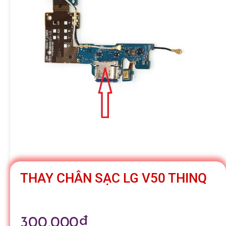
h
á
t
M
o
b
THAY CHÂN SẠC LG V50 THINQ
i
300,000
₫