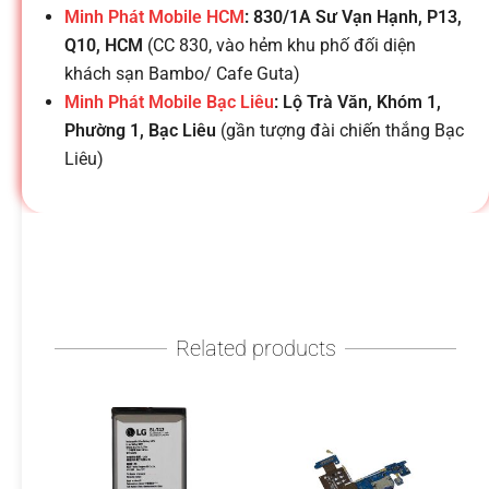
h
Minh Phát Mobile HCM
: 830/1A Sư Vạn Hạnh, P13,
Q10, HCM
(CC 830, vào hẻm khu phố đối diện
o
khách sạn Bambo/ Cafe Guta)
Minh Phát Mobile Bạc Liêu
: Lộ Trà Văn, Khóm 1,
ạ
Phường 1, Bạc Liêu
(gần tượng đài chiến thắng Bạc
Liêu)
i
d
i
Related products
đ
ộ