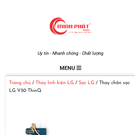
M
Uy tín - Nhanh chóng - Chất lượng
i
MENU
Trang chủ
/
Thay linh kiện LG
/
Sạc LG
/ Thay chân sạc
n
LG V50 ThinQ
h
P