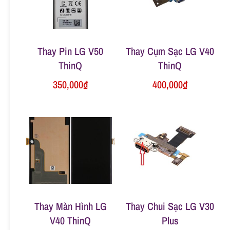
n
g
Thay Pin LG V50
Thay Cụm Sạc LG V40
ThinQ
ThinQ
350,000
₫
400,000
₫
Thay Màn Hình LG
Thay Chui Sạc LG V30
V40 ThinQ
Plus