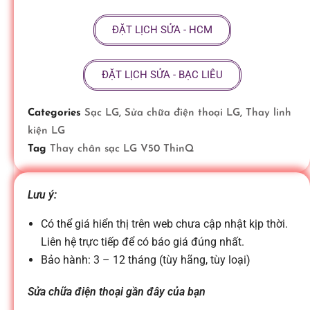
ữ
ĐẶT LỊCH SỬA - HCM
a
ĐẶT LỊCH SỬA - BẠC LIÊU
đ
Categories
Sạc LG
,
Sửa chữa điện thoại LG
,
Thay linh
kiện LG
i
Tag
Thay chân sạc LG V50 ThinQ
ệ
Lưu ý:
n
Có thể giá hiển thị trên web chưa cập nhật kịp thời.
Liên hệ trực tiếp để có báo giá đúng nhất.
Bảo hành: 3 – 12 tháng (tùy hãng, tùy loại)
t
Sửa chữa điện thoại gần đây của bạn