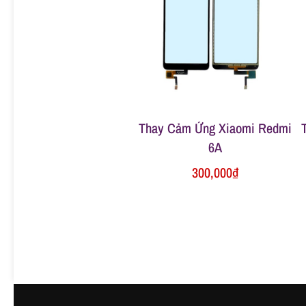
ữ
a
đ
Thay Cảm Ứng Xiaomi Redmi
i
6A
300,000
₫
ệ
n
t