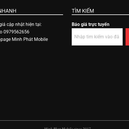
 NHANH
TÌM KIẾM
iá cập nhật hiện tại:
Báo giá trực tuyến
lo 0979562656
npage Minh Phát Mobile
Minh Phat Mobile since 2017