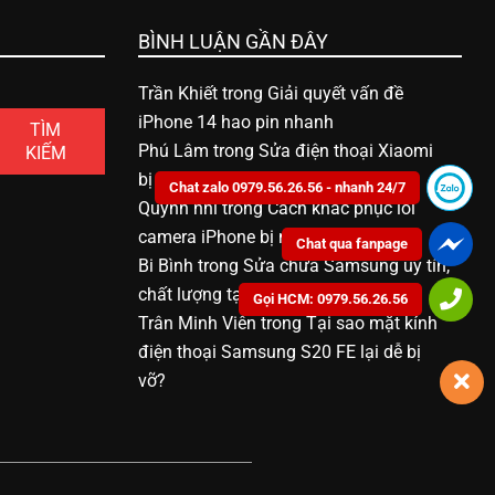
BÌNH LUẬN GẦN ĐÂY
Trần Khiết
trong
Giải quyết vấn đề
iPhone 14 hao pin nhanh
TÌM
Phú Lâm
trong
Sửa điện thoại Xiaomi
KIẾM
bị vô nước bao nhiêu tiền
Chat zalo 0979.56.26.56 - nhanh 24/7
Quỳnh nhi
trong
Cách khắc phục lỗi
camera iPhone bị mờ
Chat qua fanpage
Bi Bình
trong
Sửa chữa Samsung uy tín,
chất lượng tại Bạc Liêu
Gọi HCM: 0979.56.26.56
Trân Minh Viên
trong
Tại sao mặt kính
điện thoại Samsung S20 FE lại dễ bị
vỡ?