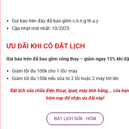
Giá báo trên đây đã bao gồm c.ô.n.g th.a.y
Cập nhật mới nhất: 10/2025
ƯU ĐÃI KHI CÓ ĐẶT LỊCH
Giá báo trên đã bao gồm công thay – giảm ngay 15% khi đặt
Giảm tối đa 100k cho 1 lỗi/ máy
Giảm tối đa 150k nếu sửa từ 2 lỗi hoặc 2 máy trở lên
Đặt lịch sửa chữa điện thoại, ipad, máy tính bảng,… của bạ
hôm nay để nhận ưu đãi này!
ĐẶT LỊCH SỬA - HCM