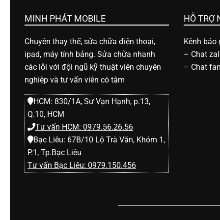
h
MINH PHÁT MOBILE
HỖ TRỢ
o
Chuyên thay thế, sửa chữa điện thoại,
Kênh báo g
ipad, máy tính bảng. Sửa chữa nhanh
–
Chat za
ạ
các lỗi với đội ngũ kỹ thuật viên chuyên
–
Chat fa
nghiệp và tư vấn viên có tâm
i
HCM: 830/1A, Sư Vạn Hạnh, p.13,
Q.10, HCM
d
Tư vấn HCM: 0979.56.26.56
Bạc Liêu: 67B/10 Lộ Trà Văn, Khóm 1,
i
P.1, Tp.Bạc Liêu
Tư vấn Bạc Liêu: 0979.150.456
đ