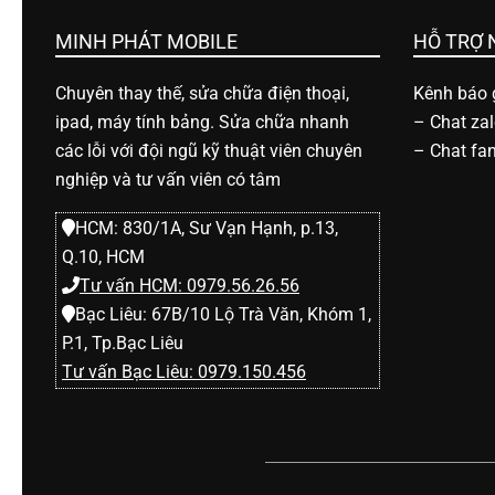
h
MINH PHÁT MOBILE
HỖ TRỢ
o
Chuyên thay thế, sửa chữa điện thoại,
Kênh báo g
ipad, máy tính bảng. Sửa chữa nhanh
–
Chat za
ạ
các lỗi với đội ngũ kỹ thuật viên chuyên
–
Chat fa
nghiệp và tư vấn viên có tâm
i
HCM: 830/1A, Sư Vạn Hạnh, p.13,
Q.10, HCM
d
Tư vấn HCM: 0979.56.26.56
Bạc Liêu: 67B/10 Lộ Trà Văn, Khóm 1,
i
P.1, Tp.Bạc Liêu
Tư vấn Bạc Liêu: 0979.150.456
đ