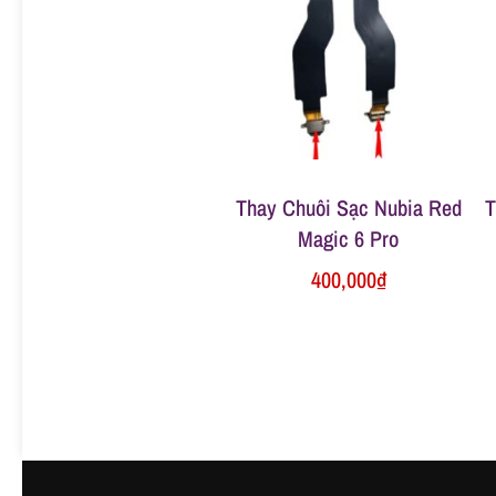
ữ
a
đ
Thay Chuôi Sạc Nubia Red
T
i
Magic 6 Pro
400,000
₫
ệ
n
t