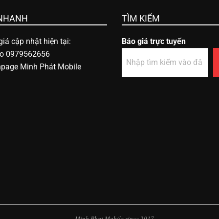
 NHANH
TÌM KIẾM
iá cập nhật hiện tại:
Báo giá trực tuyến
lo 0979562656
npage Minh Phát Mobile
Minh Phat Mobile since 2017