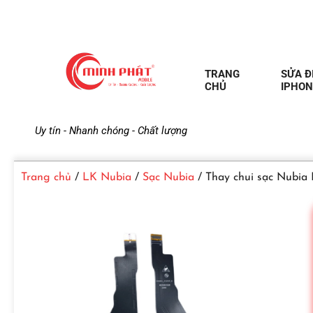
TRANG
SỬA Đ
CHỦ
IPHON
M
Uy tín - Nhanh chóng - Chất lượng
i
Trang chủ
/
LK Nubia
/
Sạc Nubia
/ Thay chui sạc Nubia
n
h
P