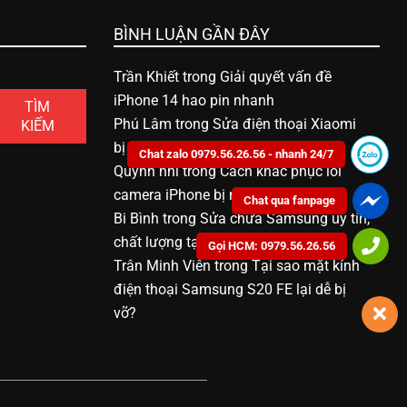
BÌNH LUẬN GẦN ĐÂY
Trần Khiết
trong
Giải quyết vấn đề
iPhone 14 hao pin nhanh
TÌM
Phú Lâm
trong
Sửa điện thoại Xiaomi
KIẾM
bị vô nước bao nhiêu tiền
Chat zalo 0979.56.26.56 - nhanh 24/7
Quỳnh nhi
trong
Cách khắc phục lỗi
camera iPhone bị mờ
Chat qua fanpage
Bi Bình
trong
Sửa chữa Samsung uy tín,
chất lượng tại Bạc Liêu
Gọi HCM: 0979.56.26.56
Trân Minh Viên
trong
Tại sao mặt kính
điện thoại Samsung S20 FE lại dễ bị
vỡ?