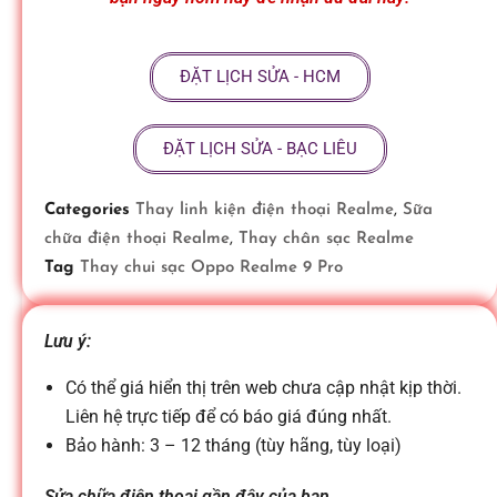
ữ
ĐẶT LỊCH SỬA - HCM
a
ĐẶT LỊCH SỬA - BẠC LIÊU
đ
Categories
Thay linh kiện điện thoại Realme
,
Sữa
i
chữa điện thoại Realme
,
Thay chân sạc Realme
Tag
Thay chui sạc Oppo Realme 9 Pro
ệ
Lưu ý:
n
Có thể giá hiển thị trên web chưa cập nhật kịp thời.
Liên hệ trực tiếp để có báo giá đúng nhất.
t
Bảo hành: 3 – 12 tháng (tùy hãng, tùy loại)
Sửa chữa điện thoại gần đây của bạn