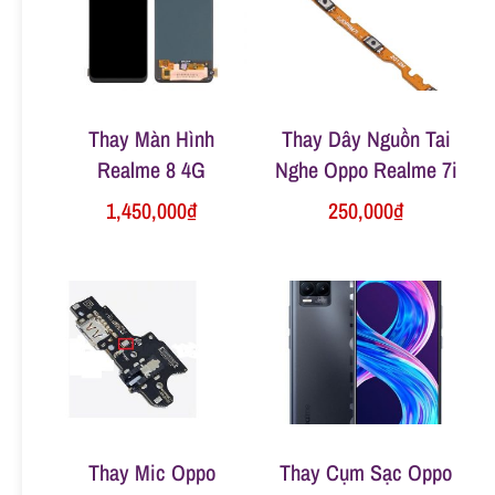
n
g
Thay Màn Hình
Thay Dây Nguồn Tai
Realme 8 4G
Nghe Oppo Realme 7i
1,450,000
₫
250,000
₫
Thay Mic Oppo
Thay Cụm Sạc Oppo