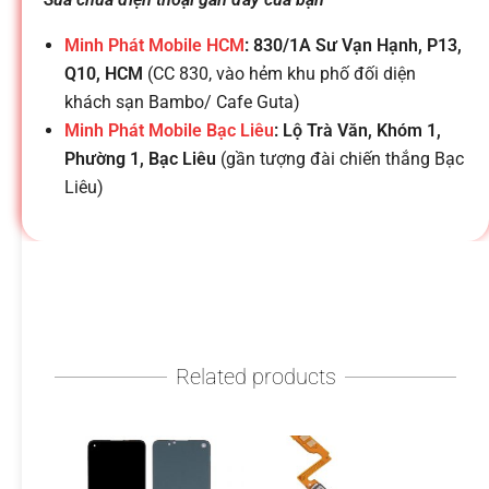
h
Minh Phát Mobile HCM
: 830/1A Sư Vạn Hạnh, P13,
o
Q10, HCM
(CC 830, vào hẻm khu phố đối diện
khách sạn Bambo/ Cafe Guta)
ạ
Minh Phát Mobile Bạc Liêu
: Lộ Trà Văn, Khóm 1,
Phường 1, Bạc Liêu
(gần tượng đài chiến thắng Bạc
i
Liêu)
d
i
Related products
đ
ộ