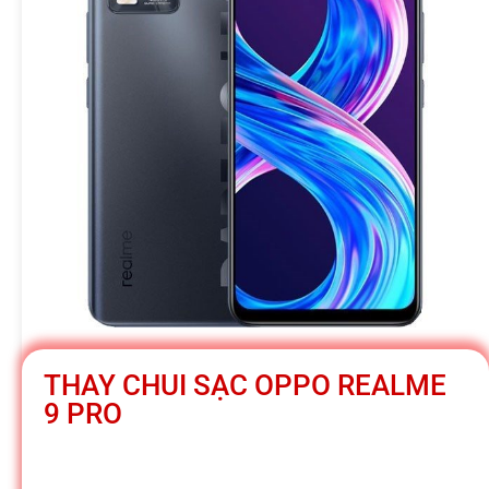
h
á
t
M
o
b
THAY CHUI SẠC OPPO REALME
9 PRO
i