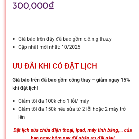
l
300,000
₫
e
-
Giá báo trên đây đã bao gồm c.ô.n.g th.a.y
Cập nhật mới nhất: 10/2025
S
ƯU ĐÃI KHI CÓ ĐẶT LỊCH
ử
Giá báo trên đã bao gồm công thay – giảm ngay 15%
khi đặt lịch!
a
Giảm tối đa 100k cho 1 lỗi/ máy
c
Giảm tối đa 150k nếu sửa từ 2 lỗi hoặc 2 máy trở
lên
h
Đặt lịch sửa chữa điện thoại, ipad, máy tính bảng,… của
bạn ngay hôm nay để nhận ưu đãi này!