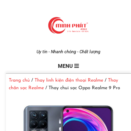
M
Uy tín - Nhanh chóng - Chất lượng
i
MENU
Trang chủ
/
Thay linh kiện điện thoại Realme
/
Thay
n
chân sạc Realme
/ Thay chui sạc Oppo Realme 9 Pro
h
P