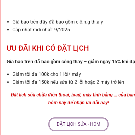
Giá báo trên đây đã bao gồm c.ô.n.g th.a.y
Cập nhật mới nhất: 9/2025
ƯU ĐÃI KHI CÓ ĐẶT LỊCH
Giá báo trên đã bao gồm công thay – giảm ngay 15% khi đặt
Giảm tối đa 100k cho 1 lỗi/ máy
Giảm tối đa 150k nếu sửa từ 2 lỗi hoặc 2 máy trở lên
Đặt lịch sửa chữa điện thoại, ipad, máy tính bảng,… của bạ
hôm nay để nhận ưu đãi này!
ĐẶT LỊCH SỬA - HCM