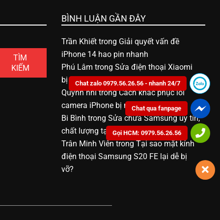
BÌNH LUẬN GẦN ĐÂY
Trần Khiết
trong
Giải quyết vấn đề
iPhone 14 hao pin nhanh
TÌM
Phú Lâm
trong
Sửa điện thoại Xiaomi
KIẾM
bị vô nước bao nhiêu tiền
Chat zalo 0979.56.26.56 - nhanh 24/7
Quỳnh nhi
trong
Cách khắc phục lỗi
camera iPhone bị mờ
Chat qua fanpage
Bi Bình
trong
Sửa chữa Samsung uy tín,
chất lượng tại Bạc Liêu
Gọi HCM: 0979.56.26.56
Trân Minh Viên
trong
Tại sao mặt kính
điện thoại Samsung S20 FE lại dễ bị
vỡ?