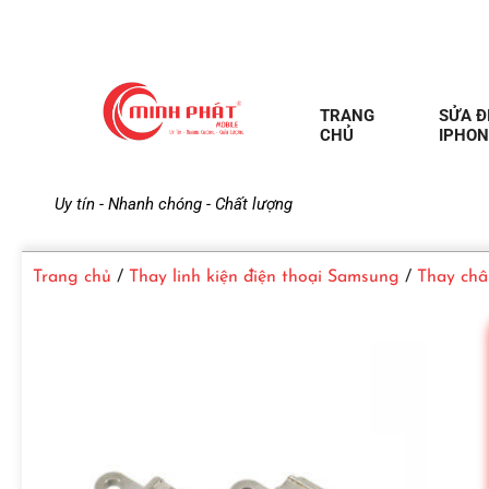
TRANG
SỬA Đ
CHỦ
IPHON
M
Uy tín - Nhanh chóng - Chất lượng
i
Trang chủ
/
Thay linh kiện điện thoại Samsung
/
Thay châ
n
h
P