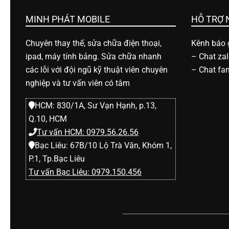
h
MINH PHÁT MOBILE
HỖ TRỢ
o
Chuyên thay thế, sửa chữa điện thoại,
Kênh báo g
ipad, máy tính bảng. Sửa chữa nhanh
–
Chat za
ạ
các lỗi với đội ngũ kỹ thuật viên chuyên
–
Chat fa
nghiệp và tư vấn viên có tâm
i
HCM: 830/1A, Sư Vạn Hạnh, p.13,
Q.10, HCM
d
Tư vấn HCM: 0979.56.26.56
Bạc Liêu: 67B/10 Lộ Trà Văn, Khóm 1,
i
P.1, Tp.Bạc Liêu
Tư vấn Bạc Liêu: 0979.150.456
đ