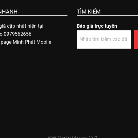
 NHANH
TÌM KIẾM
iá cập nhật hiện tại:
Báo giá trực tuyến
lo 0979562656
npage Minh Phát Mobile
Minh Phat Mobile since 2017