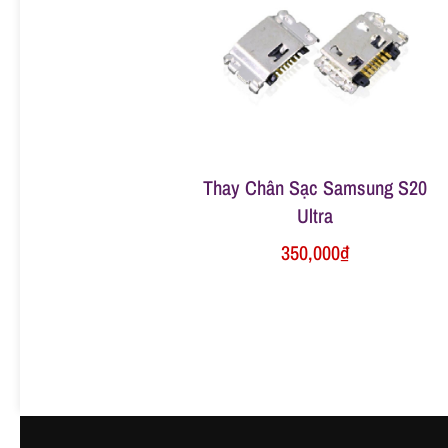
ữ
a
đ
Thay Chân Sạc Samsung S20
i
Ultra
350,000
₫
ệ
n
t