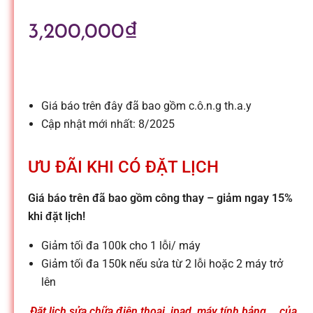
l
3,200,000
₫
e
-
Giá báo trên đây đã bao gồm c.ô.n.g th.a.y
S
Cập nhật mới nhất: 8/2025
ử
ƯU ĐÃI KHI CÓ ĐẶT LỊCH
Giá báo trên đã bao gồm công thay – giảm ngay 15%
a
khi đặt lịch!
c
Giảm tối đa 100k cho 1 lỗi/ máy
Giảm tối đa 150k nếu sửa từ 2 lỗi hoặc 2 máy trở
lên
h
Đặt lịch sửa chữa điện thoại, ipad, máy tính bảng,… của