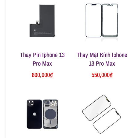
n
g
Thay Pin Iphone 13
Thay Mặt Kính Iphone
Pro Max
13 Pro Max
600,000
₫
550,000
₫