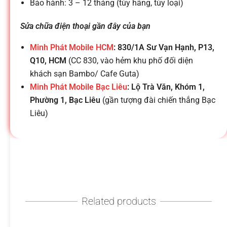
h
Bảo hành: 3 – 12 tháng (tùy hãng, tùy loại)
o
Sửa chữa điện thoại gần đây của bạn
Minh Phát Mobile HCM
: 830/1A Sư Vạn Hạnh, P13,
ạ
Q10, HCM
(CC 830, vào hẻm khu phố đối diện
khách sạn Bambo/ Cafe Guta)
i
Minh Phát Mobile Bạc Liêu
: Lộ Trà Văn, Khóm 1,
Phường 1, Bạc Liêu
(gần tượng đài chiến thắng Bạc
Liêu)
d
i
đ
Related products
ộ