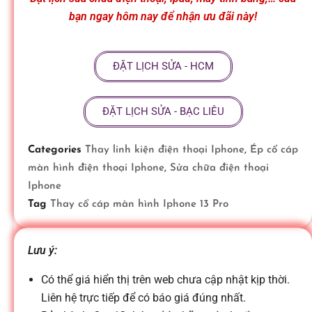
ữ
bạn ngay hôm nay để nhận ưu đãi này!
a
ĐẶT LỊCH SỬA - HCM
đ
ĐẶT LỊCH SỬA - BẠC LIÊU
i
Categories
Thay linh kiện điện thoại Iphone
,
Ép cổ cáp
màn hình điện thoại Iphone
,
Sửa chữa điện thoại
ệ
Iphone
Tag
Thay cổ cáp màn hình Iphone 13 Pro
n
Lưu ý:
t
Có thể giá hiển thị trên web chưa cập nhật kịp thời.
Liên hệ trực tiếp để có báo giá đúng nhất.