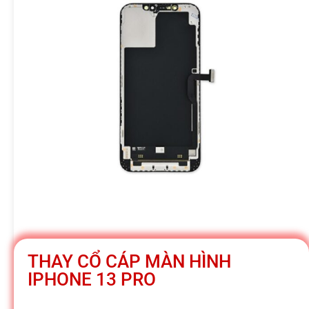
h
á
t
M
o
b
THAY CỔ CÁP MÀN HÌNH
i
IPHONE 13 PRO