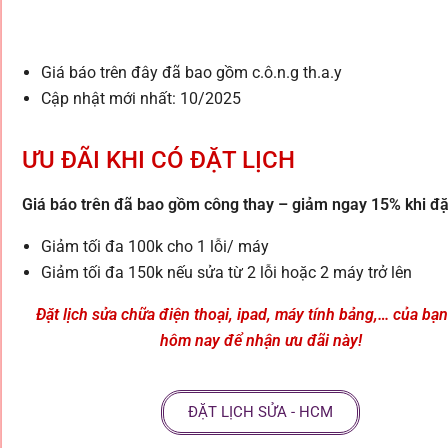
Giá báo trên đây đã bao gồm c.ô.n.g th.a.y
Cập nhật mới nhất: 10/2025
ƯU ĐÃI KHI CÓ ĐẶT LỊCH
Giá báo trên đã bao gồm công thay – giảm ngay 15% khi đặt
Giảm tối đa 100k cho 1 lỗi/ máy
Giảm tối đa 150k nếu sửa từ 2 lỗi hoặc 2 máy trở lên
Đặt lịch sửa chữa điện thoại, ipad, máy tính bảng,… của bạ
hôm nay để nhận ưu đãi này!
ĐẶT LỊCH SỬA - HCM