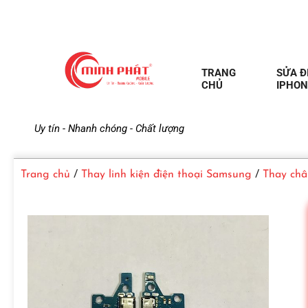
TRANG
SỬA Đ
CHỦ
IPHON
M
Uy tín - Nhanh chóng - Chất lượng
i
Trang chủ
/
Thay linh kiện điện thoại Samsung
/
Thay châ
n
h
P