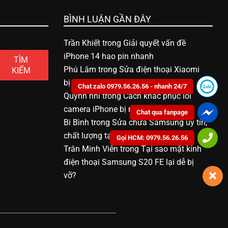
BÌNH LUẬN GẦN ĐÂY
Trần Khiết
trong
Giải quyết vấn đề
iPhone 14 hao pin nhanh
TÌM
Phú Lâm
trong
Sửa điện thoại Xiaomi
KIẾM
bị vô nước bao nhiêu tiền
Chat zalo 0979.56.26.56 - nhanh 24/7
Quỳnh nhi
trong
Cách khắc phục lỗi
camera iPhone bị mờ
Chat qua fanpage
Bi Bình
trong
Sửa chữa Samsung uy tín,
chất lượng tại Bạc Liêu
Gọi HCM: 0979.56.26.56
Trân Minh Viên
trong
Tại sao mặt kính
điện thoại Samsung S20 FE lại dễ bị
vỡ?