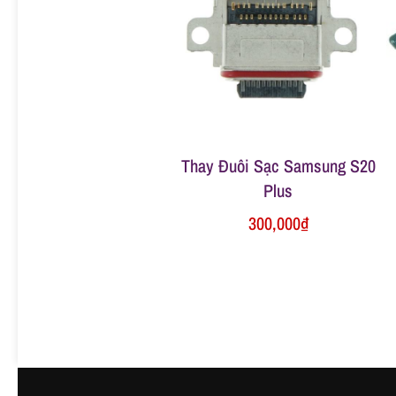
ữ
a
đ
Thay Đuôi Sạc Samsung S20
i
Plus
300,000
₫
ệ
n
t