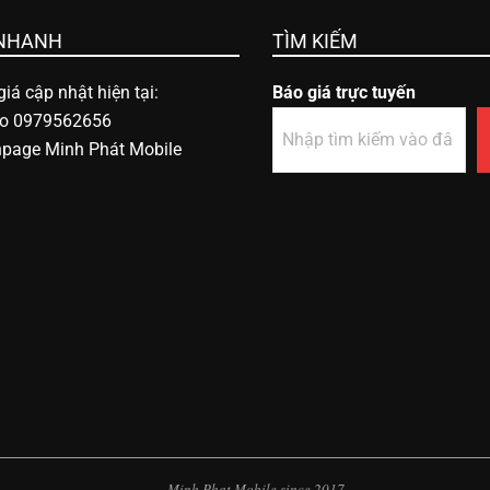
 NHANH
TÌM KIẾM
iá cập nhật hiện tại:
Báo giá trực tuyến
lo 0979562656
npage Minh Phát Mobile
Minh Phat Mobile since 2017