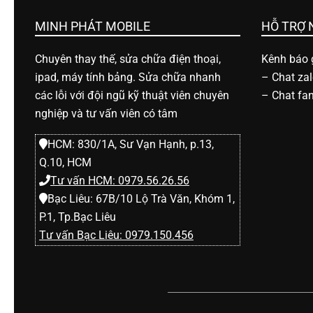
h
MINH PHÁT MOBILE
HỖ TRỢ
o
Chuyên thay thế, sửa chữa điện thoại,
Kênh báo g
ipad, máy tính bảng. Sửa chữa nhanh
–
Chat za
ạ
các lỗi với đội ngũ kỹ thuật viên chuyên
–
Chat fa
nghiệp và tư vấn viên có tâm
i
HCM: 830/1A, Sư Vạn Hạnh, p.13,
Q.10, HCM
d
Tư vấn HCM: 0979.56.26.56
Bạc Liêu: 67B/10 Lộ Trà Văn, Khóm 1,
i
P.1, Tp.Bạc Liêu
Tư vấn Bạc Liêu: 0979.150.456
đ