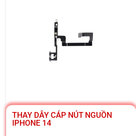
h
á
t
M
o
b
THAY DÂY CÁP NÚT NGUỒN
i
IPHONE 14