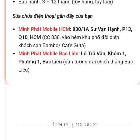
h
Bảo hành: 3 – 12 tháng (tùy hãng, tùy loại)
o
Sửa chữa điện thoại gần đây của bạn
Minh Phát Mobile HCM
: 830/1A Sư Vạn Hạnh, P13,
ạ
Q10, HCM
(CC 830, vào hẻm khu phố đối diện
khách sạn Bambo/ Cafe Guta)
i
Minh Phát Mobile Bạc Liêu
: Lộ Trà Văn, Khóm 1,
Phường 1, Bạc Liêu
(gần tượng đài chiến thắng Bạc
Liêu)
d
i
đ
Related products
ộ