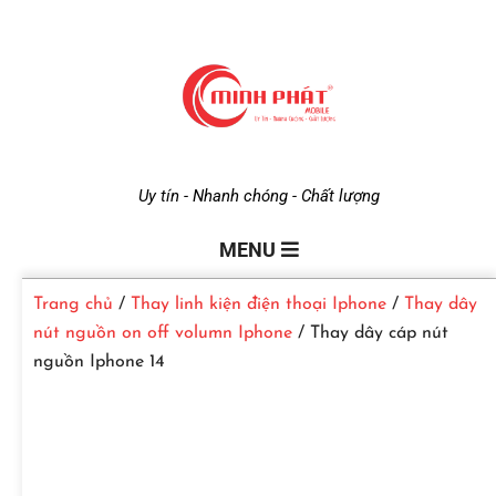
M
Uy tín - Nhanh chóng - Chất lượng
i
MENU
Trang chủ
/
Thay linh kiện điện thoại Iphone
/
Thay dây
n
nút nguồn on off volumn Iphone
/ Thay dây cáp nút
nguồn Iphone 14
h
P