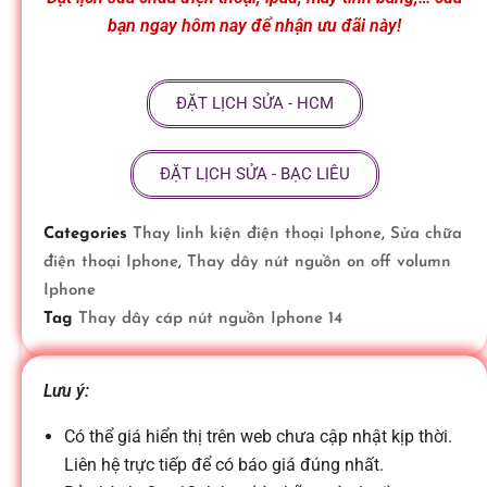
ữ
bạn ngay hôm nay để nhận ưu đãi này!
a
ĐẶT LỊCH SỬA - HCM
đ
ĐẶT LỊCH SỬA - BẠC LIÊU
i
Categories
Thay linh kiện điện thoại Iphone
,
Sửa chữa
điện thoại Iphone
,
Thay dây nút nguồn on off volumn
ệ
Iphone
Tag
Thay dây cáp nút nguồn Iphone 14
n
Lưu ý:
t
Có thể giá hiển thị trên web chưa cập nhật kịp thời.
Liên hệ trực tiếp để có báo giá đúng nhất.