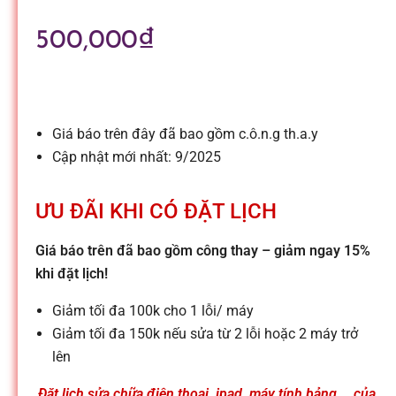
l
500,000
₫
e
-
Giá báo trên đây đã bao gồm c.ô.n.g th.a.y
S
Cập nhật mới nhất: 9/2025
ử
ƯU ĐÃI KHI CÓ ĐẶT LỊCH
Giá báo trên đã bao gồm công thay – giảm ngay 15%
a
khi đặt lịch!
c
Giảm tối đa 100k cho 1 lỗi/ máy
Giảm tối đa 150k nếu sửa từ 2 lỗi hoặc 2 máy trở
lên
h
Đặt lịch sửa chữa điện thoại, ipad, máy tính bảng,… của