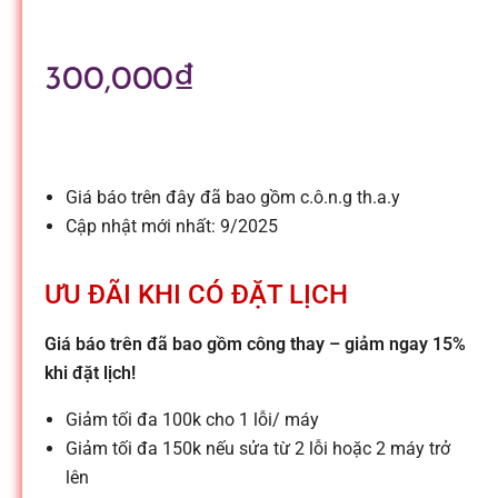
l
e
300,000
₫
-
S
Giá báo trên đây đã bao gồm c.ô.n.g th.a.y
Cập nhật mới nhất: 9/2025
ử
ƯU ĐÃI KHI CÓ ĐẶT LỊCH
a
Giá báo trên đã bao gồm công thay – giảm ngay 15%
khi đặt lịch!
c
Giảm tối đa 100k cho 1 lỗi/ máy
Giảm tối đa 150k nếu sửa từ 2 lỗi hoặc 2 máy trở
h
lên