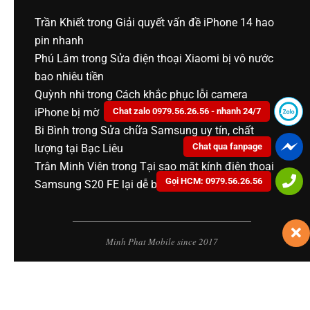
Trần Khiết
trong
Giải quyết vấn đề iPhone 14 hao
pin nhanh
Phú Lâm
trong
Sửa điện thoại Xiaomi bị vô nước
bao nhiêu tiền
Quỳnh nhi
trong
Cách khắc phục lỗi camera
iPhone bị mờ
Chat zalo 0979.56.26.56 - nhanh 24/7
Bi Bình
trong
Sửa chữa Samsung uy tín, chất
Chat qua fanpage
lượng tại Bạc Liêu
Trân Minh Viên
trong
Tại sao mặt kính điện thoại
Gọi HCM: 0979.56.26.56
Samsung S20 FE lại dễ bị vỡ?
Minh Phat Mobile since 2017