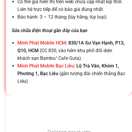
h
Có thể giá hiển thị trên web chưa cập nhật kịp thời.
Liên hệ trực tiếp để có báo giá đúng nhất.
o
Bảo hành: 3 – 12 tháng (tùy hãng, tùy loại)
Sửa chữa điện thoại gần đây của bạn
ạ
Minh Phát Mobile HCM
: 830/1A Sư Vạn Hạnh, P13,
i
Q10, HCM
(CC 830, vào hẻm khu phố đối diện
khách sạn Bambo/ Cafe Guta)
Minh Phát Mobile Bạc Liêu
: Lộ Trà Văn, Khóm 1,
d
Phường 1, Bạc Liêu
(gần tượng đài chiến thắng Bạc
Liêu)
i
đ
ộ