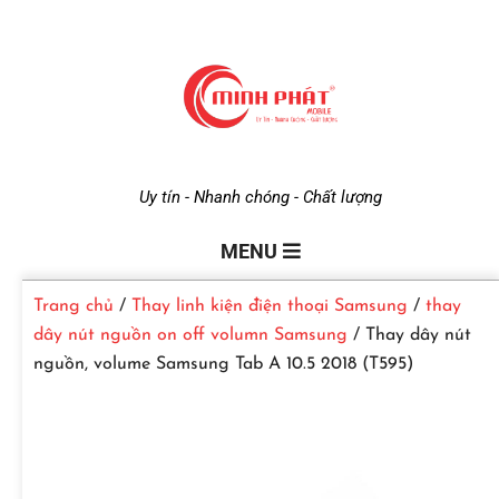
M
Uy tín - Nhanh chóng - Chất lượng
i
MENU
Trang chủ
/
Thay linh kiện điện thoại Samsung
/
thay
n
dây nút nguồn on off volumn Samsung
/ Thay dây nút
nguồn, volume Samsung Tab A 10.5 2018 (T595)
h
P