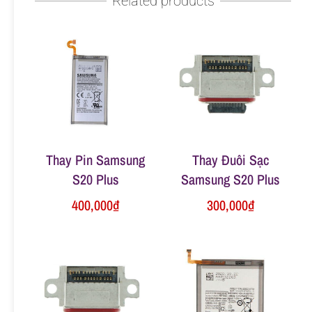
Related products
n
g
Thay Pin Samsung
Thay Đuôi Sạc
S20 Plus
Samsung S20 Plus
400,000
₫
300,000
₫