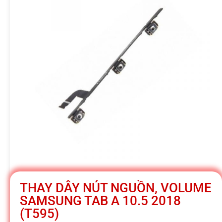
h
á
t
M
o
b
THAY DÂY NÚT NGUỒN, VOLUME
i
SAMSUNG TAB A 10.5 2018
(T595)