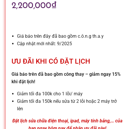
l
2,200,000
₫
e
-
Giá báo trên đây đã bao gồm c.ô.n.g th.a.y
Cập nhật mới nhất: 9/2025
S
ƯU ĐÃI KHI CÓ ĐẶT LỊCH
ử
Giá báo trên đã bao gồm công thay – giảm ngay 15%
khi đặt lịch!
a
Giảm tối đa 100k cho 1 lỗi/ máy
c
Giảm tối đa 150k nếu sửa từ 2 lỗi hoặc 2 máy trở
lên
h
Đặt lịch sửa chữa điện thoại, ipad, máy tính bảng,… của
bạn ngay hôm nay để nhận ưu đãi này!