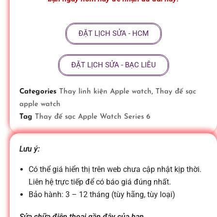
ữ
ĐẶT LỊCH SỬA - HCM
a
ĐẶT LỊCH SỬA - BẠC LIÊU
đ
Categories
Thay linh kiện Apple watch
,
Thay đế sạc
i
apple watch
Tag
Thay đế sạc Apple Watch Series 6
ệ
Lưu ý:
n
Có thể giá hiển thị trên web chưa cập nhật kịp thời.
Liên hệ trực tiếp để có báo giá đúng nhất.
t
Bảo hành: 3 – 12 tháng (tùy hãng, tùy loại)
Sửa chữa điện thoại gần đây của bạn