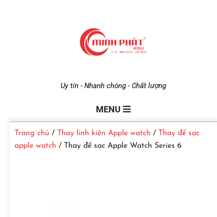
M
Uy tín - Nhanh chóng - Chất lượng
i
MENU
Trang chủ
/
Thay linh kiện Apple watch
/
Thay đế sạc
n
apple watch
/ Thay đế sạc Apple Watch Series 6
h
P