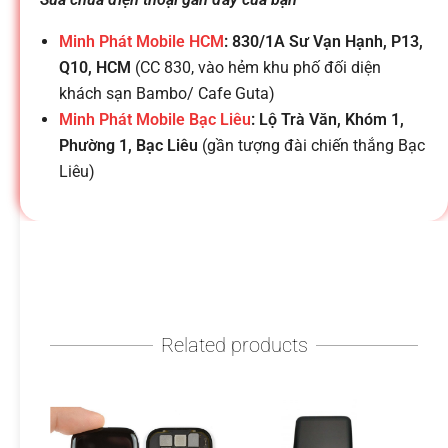
h
Minh Phát Mobile HCM
: 830/1A Sư Vạn Hạnh, P13,
o
Q10, HCM
(CC 830, vào hẻm khu phố đối diện
khách sạn Bambo/ Cafe Guta)
ạ
Minh Phát Mobile Bạc Liêu
: Lộ Trà Văn, Khóm 1,
Phường 1, Bạc Liêu
(gần tượng đài chiến thắng Bạc
i
Liêu)
d
i
Related products
đ
ộ