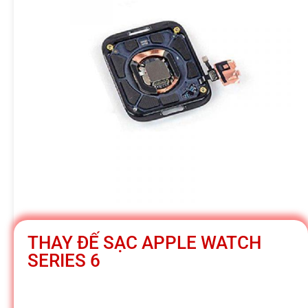
h
á
t
M
o
b
THAY ĐẾ SẠC APPLE WATCH
SERIES 6
i