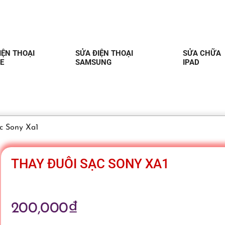
IỆN THOẠI
SỬA ĐIỆN THOẠI
SỬA CHỮA
E
SAMSUNG
IPAD
c Sony Xa1
THAY ĐUÔI SẠC SONY XA1
200,000
₫