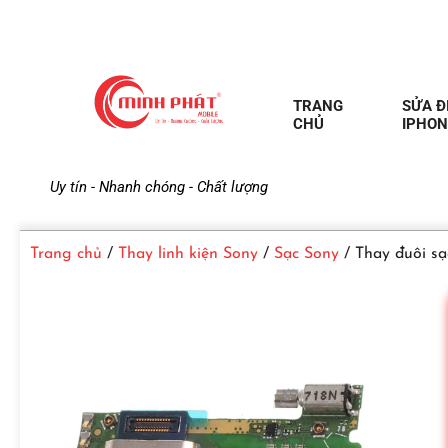
TRANG
SỬA Đ
CHỦ
IPHON
M
Uy tín - Nhanh chóng - Chất lượng
i
Trang chủ
/
Thay linh kiện Sony
/
Sạc Sony
/ Thay đuôi sạ
n
h
P