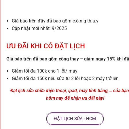
Giá báo trên đây đã bao gồm c.ô.n.g th.a.y
Cập nhật mới nhất: 9/2025
ƯU ĐÃI KHI CÓ ĐẶT LỊCH
Giá báo trên đã bao gồm công thay – giảm ngay 15% khi đặt
Giảm tối đa 100k cho 1 lỗi/ máy
Giảm tối đa 150k nếu sửa từ 2 lỗi hoặc 2 máy trở lên
Đặt lịch sửa chữa điện thoại, ipad, máy tính bảng,… của bạ
hôm nay để nhận ưu đãi này!
ĐẶT LỊCH SỬA - HCM