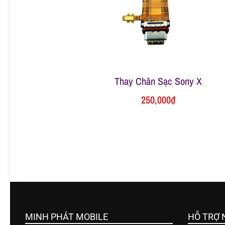
ữ
a
đ
Thay Chân Sạc Sony X
250,000
₫
i
ệ
n
t
MINH PHÁT MOBILE
HỖ TRỢ