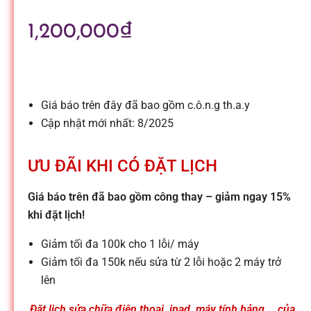
l
1,200,000
₫
e
-
Giá báo trên đây đã bao gồm c.ô.n.g th.a.y
S
Cập nhật mới nhất: 8/2025
ử
ƯU ĐÃI KHI CÓ ĐẶT LỊCH
Giá báo trên đã bao gồm công thay – giảm ngay 15%
a
khi đặt lịch!
c
Giảm tối đa 100k cho 1 lỗi/ máy
Giảm tối đa 150k nếu sửa từ 2 lỗi hoặc 2 máy trở
lên
h
Đặt lịch sửa chữa điện thoại, ipad, máy tính bảng,… của