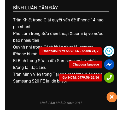
BÌNH LUẬN GẦN ĐÂY
Trần Khiết
trong
Giải quyết vấn đề iPhone 14 hao
pin nhanh
Phú Lâm
trong
Sửa điện thoại Xiaomi bị vô nước
bao nhiêu tiền
Quỳnh nhi
trong
Cách khắc phục lỗi camera
Chat zalo 0979.56.26.56 - nhanh 24/7
iPhone bị mờ
Bi Bình
trong
Sửa chữa Samsung uy tín, chất
Chat qua fanpage
lượng tại Bạc Liêu
Trân Minh Viên
trong
Tại sao mặt kính điện thoại
Gọi HCM: 0979.56.26.56
Samsung S20 FE lại dễ bị vỡ?
Minh Phat Mobile since 2017