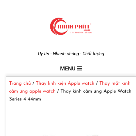
M
Uy tín - Nhanh chóng - Chất lượng
i
MENU
Trang chủ
/
Thay linh kiện Apple watch
/
Thay mặt kính
n
cảm ứng apple watch
/ Thay kính cảm ứng Apple Watch
Series 4 44mm
h
P