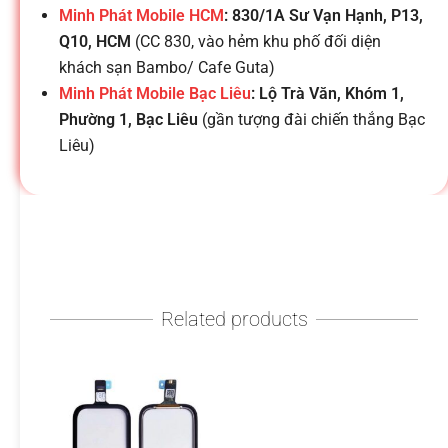
h
Minh Phát Mobile HCM
: 830/1A Sư Vạn Hạnh, P13,
Q10, HCM
(CC 830, vào hẻm khu phố đối diện
o
khách sạn Bambo/ Cafe Guta)
Minh Phát Mobile Bạc Liêu
: Lộ Trà Văn, Khóm 1,
ạ
Phường 1, Bạc Liêu
(gần tượng đài chiến thắng Bạc
Liêu)
i
d
i
Related products
đ
ộ