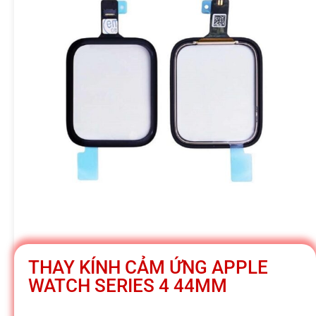
h
á
t
M
o
b
THAY KÍNH CẢM ỨNG APPLE
i
WATCH SERIES 4 44MM