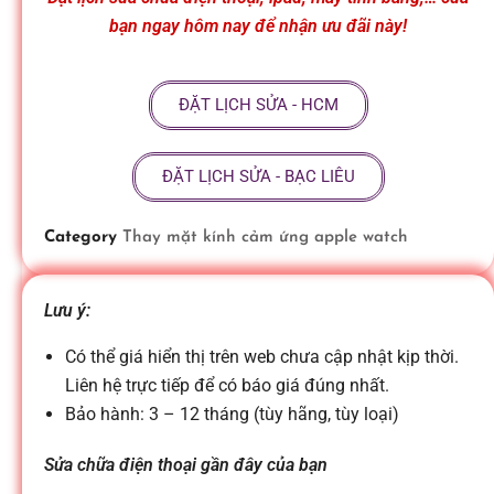
ữ
bạn ngay hôm nay để nhận ưu đãi này!
a
ĐẶT LỊCH SỬA - HCM
đ
ĐẶT LỊCH SỬA - BẠC LIÊU
i
Category
Thay mặt kính cảm ứng apple watch
ệ
Lưu ý:
n
Có thể giá hiển thị trên web chưa cập nhật kịp thời.
Liên hệ trực tiếp để có báo giá đúng nhất.
Bảo hành: 3 – 12 tháng (tùy hãng, tùy loại)
t
Sửa chữa điện thoại gần đây của bạn