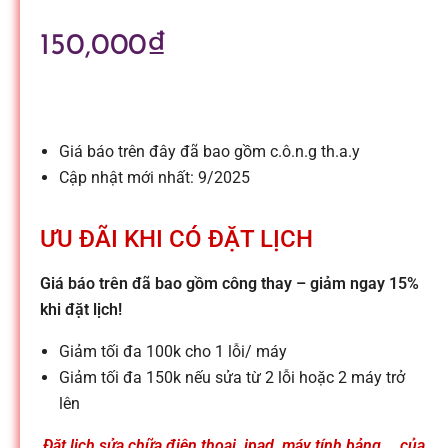
l
150,000
₫
e
-
Giá báo trên đây đã bao gồm c.ô.n.g th.a.y
S
Cập nhật mới nhất: 9/2025
ử
ƯU ĐÃI KHI CÓ ĐẶT LỊCH
Giá báo trên đã bao gồm công thay – giảm ngay 15%
a
khi đặt lịch!
c
Giảm tối đa 100k cho 1 lỗi/ máy
Giảm tối đa 150k nếu sửa từ 2 lỗi hoặc 2 máy trở
lên
h
Đặt lịch sửa chữa điện thoại, ipad, máy tính bảng,… của