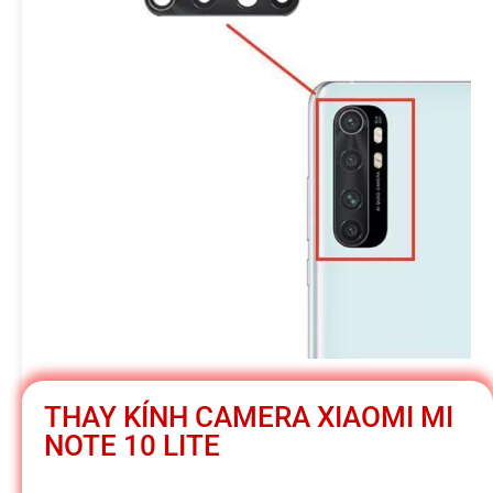
h
á
t
M
o
b
THAY KÍNH CAMERA XIAOMI MI
i
NOTE 10 LITE