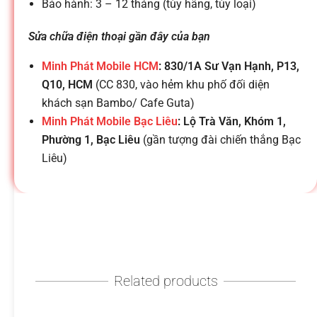
h
Bảo hành: 3 – 12 tháng (tùy hãng, tùy loại)
o
Sửa chữa điện thoại gần đây của bạn
Minh Phát Mobile HCM
: 830/1A Sư Vạn Hạnh, P13,
ạ
Q10, HCM
(CC 830, vào hẻm khu phố đối diện
khách sạn Bambo/ Cafe Guta)
i
Minh Phát Mobile Bạc Liêu
: Lộ Trà Văn, Khóm 1,
Phường 1, Bạc Liêu
(gần tượng đài chiến thắng Bạc
Liêu)
d
i
đ
Related products
ộ