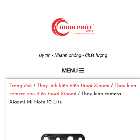
M
Uy tín - Nhanh chóng - Chất lượng
i
MENU
Trang chủ
/
Thay linh kiện điện thoại Xiaomi
/
Thay kính
n
camera sau điện thoại Xiaomi
/ Thay kính camera
Xiaomi Mi Note 10 Lite
h
P