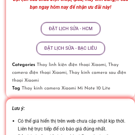
ữ
bạn ngay hôm nay để nhận ưu đãi này!
a
ĐẶT LỊCH SỬA - HCM
đ
ĐẶT LỊCH SỬA - BẠC LIÊU
i
Categories
Thay linh kiện điện thoại Xiaomi
,
Thay
camera điện thoại Xiaomi
,
Thay kính camera sau điện
ệ
thoại Xiaomi
Tag
Thay kính camera Xiaomi Mi Note 10 Lite
n
Lưu ý:
t
Có thể giá hiển thị trên web chưa cập nhật kịp thời.
Liên hệ trực tiếp để có báo giá đúng nhất.