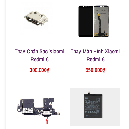
n
g
Thay Chân Sạc Xiaomi
Thay Màn Hình Xiaomi
Redmi 6
Redmi 6
300,000
₫
550,000
₫