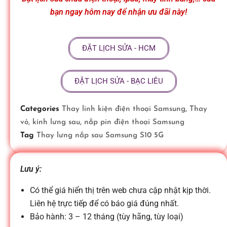
ữ
bạn ngay hôm nay để nhận ưu đãi này!
a
ĐẶT LỊCH SỬA - HCM
đ
ĐẶT LỊCH SỬA - BẠC LIÊU
i
Categories
Thay linh kiện điện thoại Samsung
,
Thay
vỏ, kính lưng sau, nắp pin điện thoại Samsung
ệ
Tag
Thay lưng nắp sau Samsung S10 5G
n
Lưu ý:
Có thể giá hiển thị trên web chưa cập nhật kịp thời.
t
Liên hệ trực tiếp để có báo giá đúng nhất.
Bảo hành: 3 – 12 tháng (tùy hãng, tùy loại)