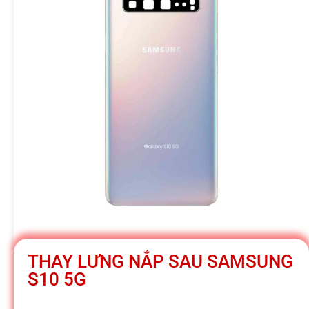
h
á
t
M
o
b
THAY LƯNG NẮP SAU SAMSUNG
i
S10 5G