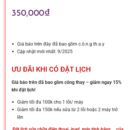
l
350,000
₫
e
-
Giá báo trên đây đã bao gồm c.ô.n.g th.a.y
S
Cập nhật mới nhất: 9/2025
ử
ƯU ĐÃI KHI CÓ ĐẶT LỊCH
Giá báo trên đã bao gồm công thay – giảm ngay 15%
a
khi đặt lịch!
c
Giảm tối đa 100k cho 1 lỗi/ máy
Giảm tối đa 150k nếu sửa từ 2 lỗi hoặc 2 máy trở
lên
h
Đặt lịch sửa chữa điện thoại, ipad, máy tính bảng,… của