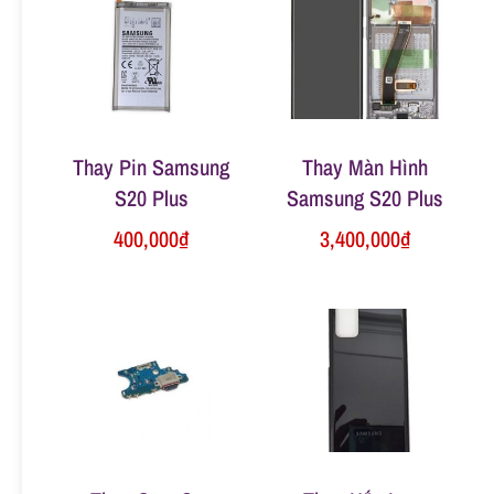
n
g
Thay Pin Samsung
Thay Màn Hình
S20 Plus
Samsung S20 Plus
400,000
₫
3,400,000
₫