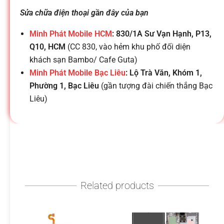
h
Sửa chữa điện thoại gần đây của bạn
o
Minh Phát Mobile HCM
: 830/1A Sư Vạn Hạnh, P13,
Q10, HCM
(CC 830, vào hẻm khu phố đối diện
ạ
khách sạn Bambo/ Cafe Guta)
Minh Phát Mobile Bạc Liêu
: Lộ Trà Văn, Khóm 1,
i
Phường 1, Bạc Liêu
(gần tượng đài chiến thắng Bạc
Liêu)
d
i
đ
Related products
ộ