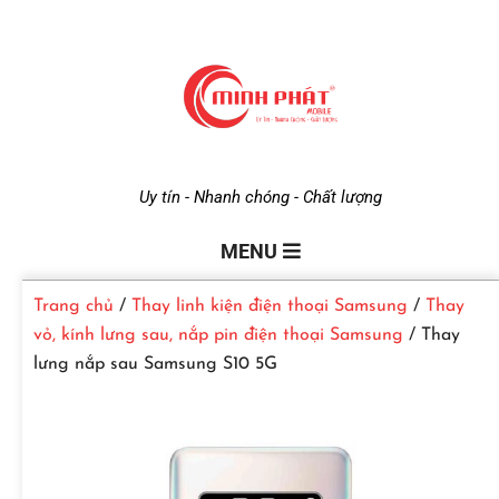
M
Uy tín - Nhanh chóng - Chất lượng
i
MENU
Trang chủ
/
Thay linh kiện điện thoại Samsung
/
Thay
n
vỏ, kính lưng sau, nắp pin điện thoại Samsung
/ Thay
lưng nắp sau Samsung S10 5G
h
P