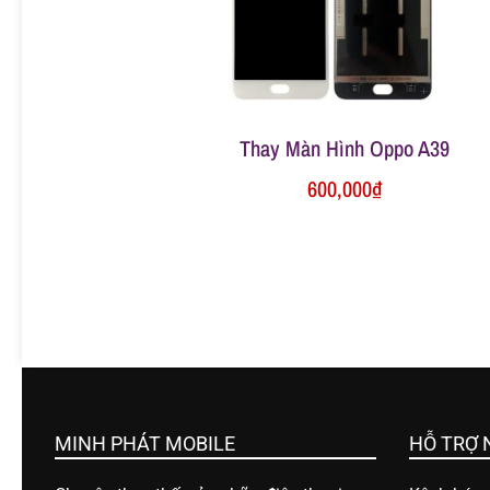
ữ
a
Thay Màn Hình Oppo A39
đ
600,000
₫
i
ệ
n
t
MINH PHÁT MOBILE
HỖ TRỢ