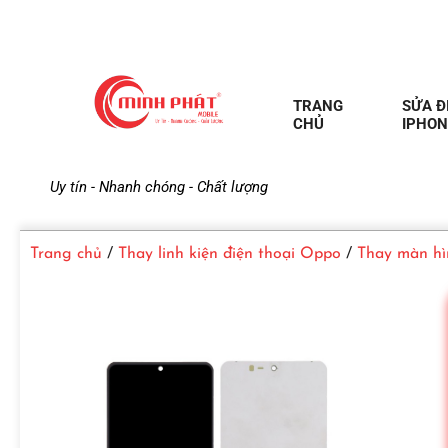
TRANG
SỬA Đ
CHỦ
IPHON
M
Uy tín - Nhanh chóng - Chất lượng
i
Trang chủ
/
Thay linh kiện điện thoại Oppo
/
Thay màn hì
n
h
P