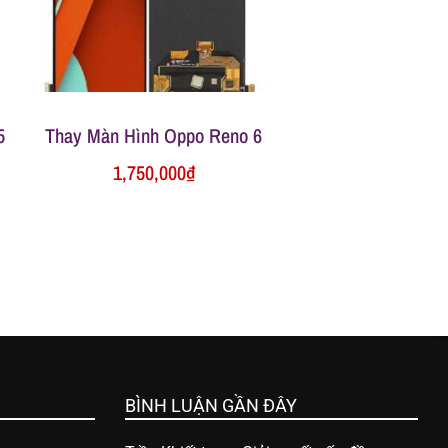
5
Thay Màn Hình Oppo Reno 6
1,750,000
₫
BÌNH LUẬN GẦN ĐÂY