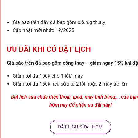
Giá báo trên đây đã bao gồm c.ô.n.g th.a.y
Cập nhật mới nhất: 12/2025
ƯU ĐÃI KHI CÓ ĐẶT LỊCH
Giá báo trên đã bao gồm công thay – giảm ngay 15% khi đặt
Giảm tối đa 100k cho 1 lỗi/ máy
Giảm tối đa 150k nếu sửa từ 2 lỗi hoặc 2 máy trở lên
Đặt lịch sửa chữa điện thoại, ipad, máy tính bảng,… của bạ
hôm nay để nhận ưu đãi này!
ĐẶT LỊCH SỬA - HCM