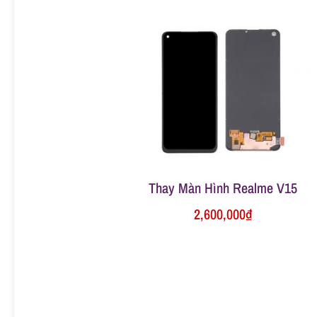
ữ
a
đ
i
Thay Màn Hình Realme V15
ệ
2,600,000
₫
n
t