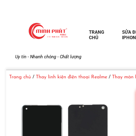
TRANG
SỬA Đ
CHỦ
IPHON
M
Uy tín - Nhanh chóng - Chất lượng
i
Trang chủ
/
Thay linh kiện điện thoại Realme
/
Thay màn h
n
h
P