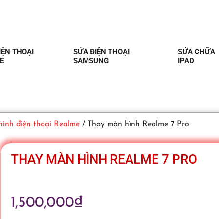
IỆN THOẠI
SỬA ĐIỆN THOẠI
SỬA CHỮA
E
SAMSUNG
IPAD
ình điện thoại Realme
/ Thay màn hình Realme 7 Pro
THAY MÀN HÌNH REALME 7 PRO
1,500,000
₫