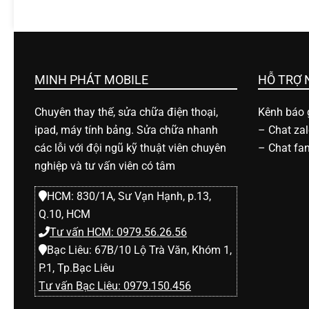
h
o
MINH PHÁT MOBILE
HỖ TRỢ
ạ
Chuyên thay thế, sửa chữa điện thoại,
Kênh báo g
i
ipad, máy tính bảng. Sửa chữa nhanh
–
Chat za
các lỗi với đội ngũ kỹ thuật viên chuyên
–
Chat fa
nghiệp và tư vấn viên có tâm
d
HCM: 830/1A, Sư Vạn Hạnh, p.13,
i
Q.10, HCM
Tư vấn HCM: 0979.56.26.56
đ
Bạc Liêu: 67B/10 Lộ Trà Văn, Khóm 1,
P.1, Tp.Bạc Liêu
Tư vấn Bạc Liêu: 0979.150.456