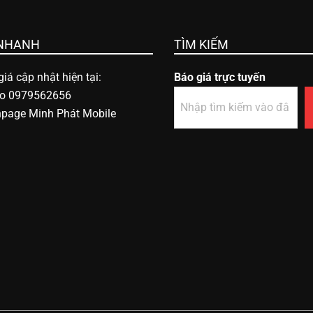
 NHANH
TÌM KIẾM
iá cập nhật hiện tại:
Báo giá trực tuyến
lo 0979562656
npage Minh Phát Mobile