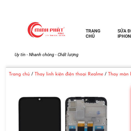
TRANG
SỬA Đ
CHỦ
IPHON
M
Uy tín - Nhanh chóng - Chất lượng
i
Trang chủ
/
Thay linh kiện điện thoại Realme
/
Thay màn h
n
h
P