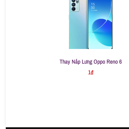
ữ
a
đ
Thay Nắp Lưng Oppo Reno 6
i
1
₫
ệ
n
t