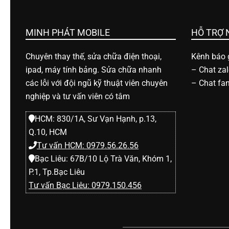
h
o
MINH PHÁT MOBILE
HỖ TRỢ
Chuyên thay thế, sửa chữa điện thoại,
Kênh báo g
ạ
ipad, máy tính bảng. Sửa chữa nhanh
–
Chat za
các lỗi với đội ngũ kỹ thuật viên chuyên
–
Chat fa
i
nghiệp và tư vấn viên có tâm
HCM: 830/1A, Sư Vạn Hạnh, p.13,
d
Q.10, HCM
Tư vấn HCM: 0979.56.26.56
i
Bạc Liêu: 67B/10 Lộ Trà Văn, Khóm 1,
P.1, Tp.Bạc Liêu
đ
Tư vấn Bạc Liêu: 0979.150.456