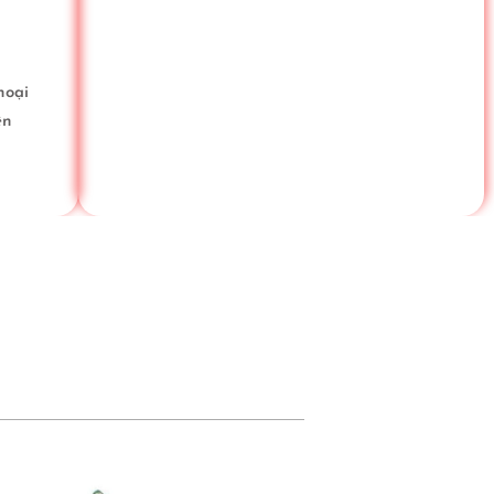
hoại
ện