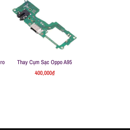
ro
Thay Cụm Sạc Oppo A95
400,000
₫