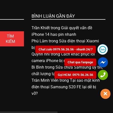
BÌNH LUẬN GẦN ĐÂY
Trần Khiết
trong
Giải quyết vấn đề
iPhone 14 hao pin nhanh
TÌM
Phú Lâm
trong
Sửa điện thoại Xiaomi
KIẾM
bị vô nước bao nhiêu tiền
Chat zalo 0979.56.26.56 - nhanh 24/7
Quỳnh nhi
trong
Cách khắc phục lỗi
camera iPhone bị mờ
Chat qua fanpage
Bi Bình
trong
Sửa chữa Samsung uy tín,
chất lượng tại Bạc Liêu
Gọi HCM: 0979.56.26.56
Trân Minh Viên
trong
Tại sao mặt kính
điện thoại Samsung S20 FE lại dễ bị
vỡ?