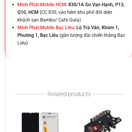
h
Minh Phát Mobile HCM
: 830/1A Sư Vạn Hạnh, P13,
Q10, HCM
(CC 830, vào hẻm khu phố đối diện
o
khách sạn Bambo/ Cafe Guta)
Minh Phát Mobile Bạc Liêu
: Lộ Trà Văn, Khóm 1,
ạ
Phường 1, Bạc Liêu
(gần tượng đài chiến thắng Bạc
Liêu)
i
d
i
Related products
đ
ộ