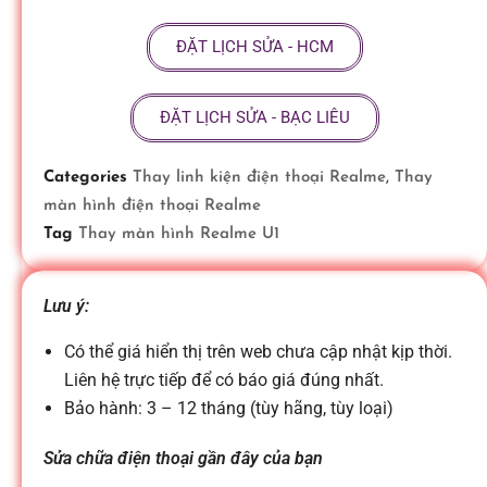
ữ
ĐẶT LỊCH SỬA - HCM
a
ĐẶT LỊCH SỬA - BẠC LIÊU
đ
Categories
Thay linh kiện điện thoại Realme
,
Thay
màn hình điện thoại Realme
i
Tag
Thay màn hình Realme U1
ệ
Lưu ý:
n
Có thể giá hiển thị trên web chưa cập nhật kịp thời.
Liên hệ trực tiếp để có báo giá đúng nhất.
Bảo hành: 3 – 12 tháng (tùy hãng, tùy loại)
t
Sửa chữa điện thoại gần đây của bạn