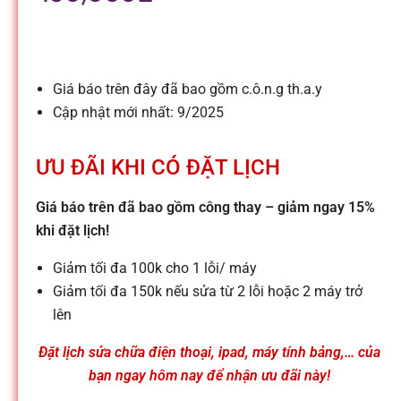
l
e
Giá báo trên đây đã bao gồm c.ô.n.g th.a.y
-
Cập nhật mới nhất: 9/2025
S
ƯU ĐÃI KHI CÓ ĐẶT LỊCH
ử
Giá báo trên đã bao gồm công thay – giảm ngay 15%
khi đặt lịch!
a
Giảm tối đa 100k cho 1 lỗi/ máy
Giảm tối đa 150k nếu sửa từ 2 lỗi hoặc 2 máy trở
c
lên
Đặt lịch sửa chữa điện thoại, ipad, máy tính bảng,… của
h
bạn ngay hôm nay để nhận ưu đãi này!