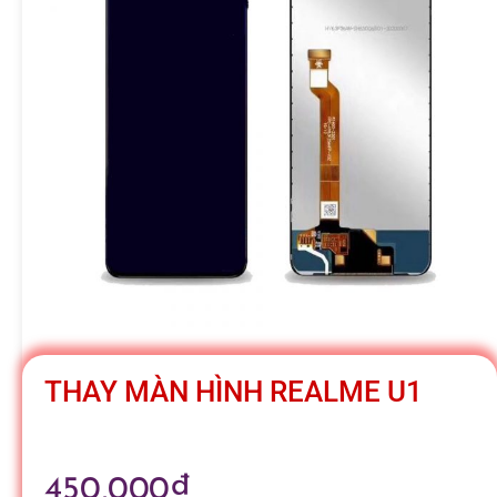
h
á
t
M
o
b
THAY MÀN HÌNH REALME U1
i
450,000
₫