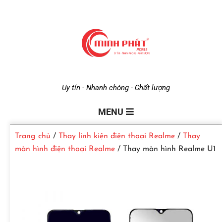
M
Uy tín - Nhanh chóng - Chất lượng
i
MENU
Trang chủ
/
Thay linh kiện điện thoại Realme
/
Thay
n
màn hình điện thoại Realme
/ Thay màn hình Realme U1
h
P