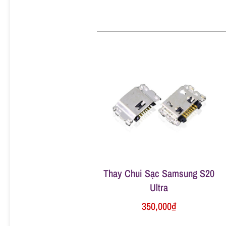
ữ
a
đ
i
ệ
n
Thay Chui Sạc Samsung S20
Ultra
t
350,000
₫