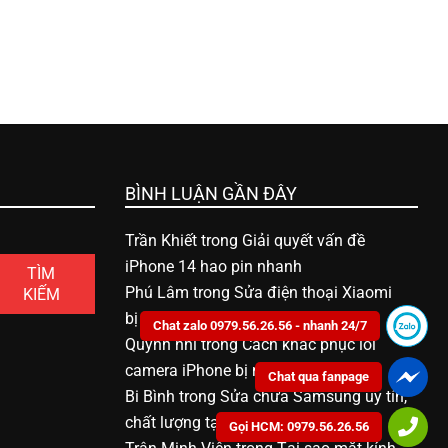
BÌNH LUẬN GẦN ĐÂY
Trần Khiết
trong
Giải quyết vấn đề
iPhone 14 hao pin nhanh
TÌM
Phú Lâm
trong
Sửa điện thoại Xiaomi
KIẾM
bị vô nước bao nhiêu tiền
Chat zalo 0979.56.26.56 - nhanh 24/7
Quỳnh nhi
trong
Cách khắc phục lỗi
camera iPhone bị mờ
Chat qua fanpage
Bi Bình
trong
Sửa chữa Samsung uy tín,
chất lượng tại Bạc Liêu
Gọi HCM: 0979.56.26.56