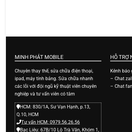
h
o
ạ
i
MINH PHÁT MOBILE
HỖ TRỢ
Chuyên thay thế, sửa chữa điện thoại,
Kênh báo g
d
ipad, máy tính bảng. Sửa chữa nhanh
–
Chat za
các lỗi với đội ngũ kỹ thuật viên chuyên
–
Chat fa
i
nghiệp và tư vấn viên có tâm
đ
HCM: 830/1A, Sư Vạn Hạnh, p.13,
Q.10, HCM
Tư vấn HCM: 0979.56.26.56
Bạc Liêu: 67B/10 Lộ Trà Văn, Khóm 1,