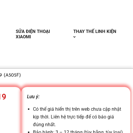
SỬA ĐIỆN THOẠI
THAY THẾ LINH KIỆN
XIAOMI
9 (A505F)
19
Lưu ý:
Có thể giá hiển thị trên web chưa cập nhật
kịp thời. Liên hệ trực tiếp để có báo giá
đúng nhất.
Bảo hành: 3 – 12 tháng (tùy hãng, tùy loại)