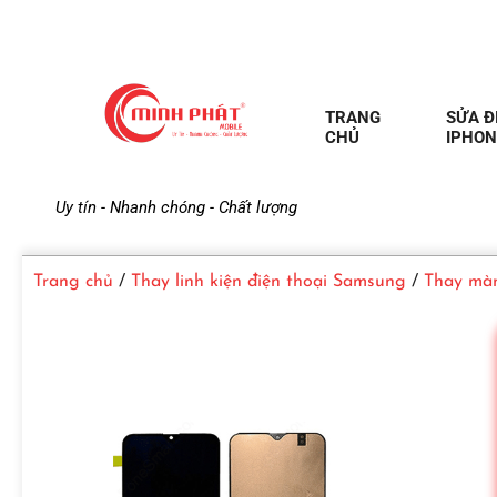
TRANG
SỬA Đ
CHỦ
IPHON
M
Uy tín - Nhanh chóng - Chất lượng
i
Trang chủ
/
Thay linh kiện điện thoại Samsung
/
Thay màn
n
h
P