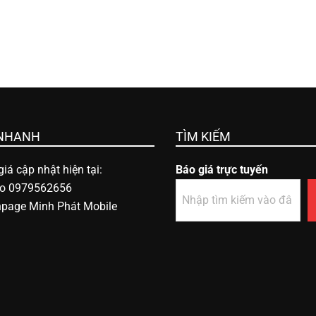
 NHANH
TÌM KIẾM
iá cập nhật hiện tại:
Báo giá trực tuyến
lo 0979562656
npage Minh Phát Mobile