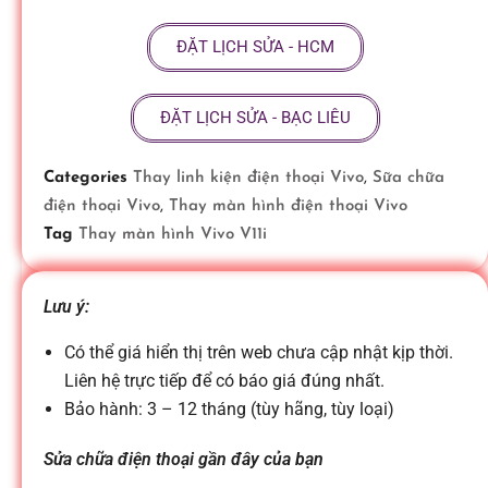
ữ
ĐẶT LỊCH SỬA - HCM
a
ĐẶT LỊCH SỬA - BẠC LIÊU
đ
Categories
Thay linh kiện điện thoại Vivo
,
Sữa chữa
điện thoại Vivo
,
Thay màn hình điện thoại Vivo
i
Tag
Thay màn hình Vivo V11i
ệ
Lưu ý:
n
Có thể giá hiển thị trên web chưa cập nhật kịp thời.
Liên hệ trực tiếp để có báo giá đúng nhất.
Bảo hành: 3 – 12 tháng (tùy hãng, tùy loại)
t
Sửa chữa điện thoại gần đây của bạn