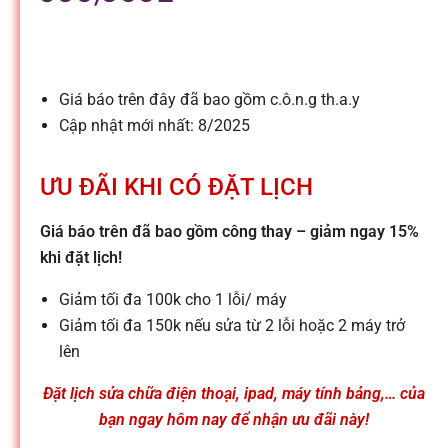
l
e
Giá báo trên đây đã bao gồm c.ô.n.g th.a.y
-
Cập nhật mới nhất: 8/2025
S
ƯU ĐÃI KHI CÓ ĐẶT LỊCH
ử
Giá báo trên đã bao gồm công thay – giảm ngay 15%
khi đặt lịch!
a
Giảm tối đa 100k cho 1 lỗi/ máy
Giảm tối đa 150k nếu sửa từ 2 lỗi hoặc 2 máy trở
c
lên
Đặt lịch sửa chữa điện thoại, ipad, máy tính bảng,… của
h
bạn ngay hôm nay để nhận ưu đãi này!