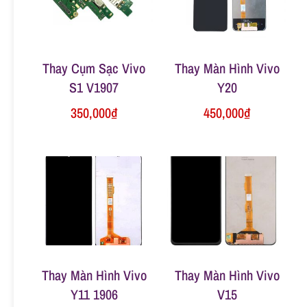
n
g
Thay Cụm Sạc Vivo
Thay Màn Hình Vivo
S1 V1907
Y20
350,000
₫
450,000
₫
Thay Màn Hình Vivo
Thay Màn Hình Vivo
Y11 1906
V15