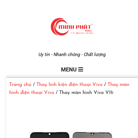
M
Uy tín - Nhanh chóng - Chất lượng
i
MENU
Trang chủ
/
Thay linh kiện điện thoại Vivo
/
Thay màn
n
hình điện thoại Vivo
/ Thay màn hình Vivo V11i
h
P