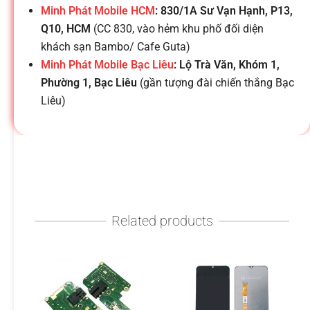
h
Minh Phát Mobile HCM
: 830/1A Sư Vạn Hạnh, P13,
Q10, HCM
(CC 830, vào hẻm khu phố đối diện
o
khách sạn Bambo/ Cafe Guta)
Minh Phát Mobile Bạc Liêu
: Lộ Trà Văn, Khóm 1,
ạ
Phường 1, Bạc Liêu
(gần tượng đài chiến thắng Bạc
Liêu)
i
d
i
Related products
đ
ộ