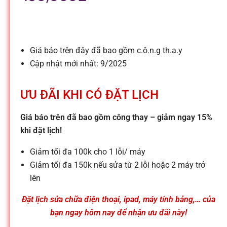
l
e
Giá báo trên đây đã bao gồm c.ô.n.g th.a.y
-
Cập nhật mới nhất: 9/2025
S
ƯU ĐÃI KHI CÓ ĐẶT LỊCH
ử
Giá báo trên đã bao gồm công thay – giảm ngay 15%
khi đặt lịch!
a
Giảm tối đa 100k cho 1 lỗi/ máy
Giảm tối đa 150k nếu sửa từ 2 lỗi hoặc 2 máy trở
c
lên
Đặt lịch sửa chữa điện thoại, ipad, máy tính bảng,… của
h
bạn ngay hôm nay để nhận ưu đãi này!