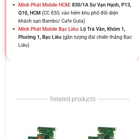
h
Minh Phát Mobile HCM
: 830/1A Sư Vạn Hạnh, P13,
Q10, HCM
(CC 830, vào hẻm khu phố đối diện
o
khách sạn Bambo/ Cafe Guta)
Minh Phát Mobile Bạc Liêu
: Lộ Trà Văn, Khóm 1,
ạ
Phường 1, Bạc Liêu
(gần tượng đài chiến thắng Bạc
Liêu)
i
d
i
Related products
đ
ộ