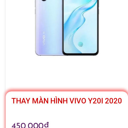
h
á
t
M
o
b
THAY MÀN HÌNH VIVO Y20I 2020
i
450,000
₫