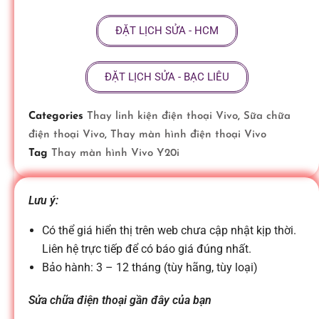
ữ
ĐẶT LỊCH SỬA - HCM
a
ĐẶT LỊCH SỬA - BẠC LIÊU
đ
Categories
Thay linh kiện điện thoại Vivo
,
Sữa chữa
điện thoại Vivo
,
Thay màn hình điện thoại Vivo
i
Tag
Thay màn hình Vivo Y20i
ệ
Lưu ý:
n
Có thể giá hiển thị trên web chưa cập nhật kịp thời.
Liên hệ trực tiếp để có báo giá đúng nhất.
Bảo hành: 3 – 12 tháng (tùy hãng, tùy loại)
t
Sửa chữa điện thoại gần đây của bạn