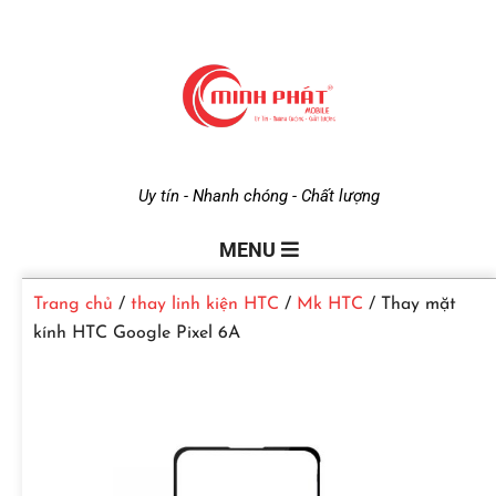
M
Uy tín - Nhanh chóng - Chất lượng
i
MENU
Trang chủ
/
thay linh kiện HTC
/
Mk HTC
/ Thay mặt
n
kính HTC Google Pixel 6A
h
P