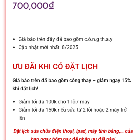
l
700,000
₫
e
-
Giá báo trên đây đã bao gồm c.ô.n.g th.a.y
Cập nhật mới nhất: 8/2025
S
ƯU ĐÃI KHI CÓ ĐẶT LỊCH
ử
Giá báo trên đã bao gồm công thay – giảm ngay 15%
khi đặt lịch!
a
Giảm tối đa 100k cho 1 lỗi/ máy
c
Giảm tối đa 150k nếu sửa từ 2 lỗi hoặc 2 máy trở
lên
h
Đặt lịch sửa chữa điện thoại, ipad, máy tính bảng,… của
bạn ngay hôm nay để nhận ưu đãi này!