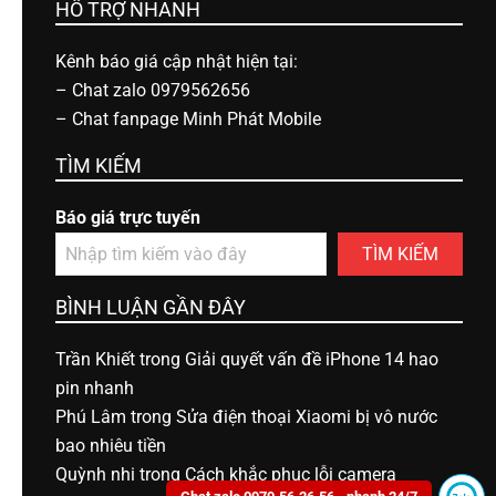
HỖ TRỢ NHANH
Kênh báo giá cập nhật hiện tại:
–
Chat zalo 0979562656
–
Chat fanpage Minh Phát Mobile
TÌM KIẾM
Báo giá trực tuyến
TÌM KIẾM
BÌNH LUẬN GẦN ĐÂY
Trần Khiết
trong
Giải quyết vấn đề iPhone 14 hao
pin nhanh
Phú Lâm
trong
Sửa điện thoại Xiaomi bị vô nước
bao nhiêu tiền
Quỳnh nhi
trong
Cách khắc phục lỗi camera