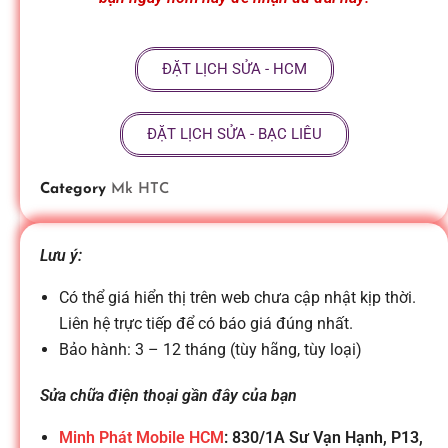
ữ
ĐẶT LỊCH SỬA - HCM
a
ĐẶT LỊCH SỬA - BẠC LIÊU
đ
Category
Mk HTC
i
Lưu ý:
ệ
Có thể giá hiển thị trên web chưa cập nhật kịp thời.
n
Liên hệ trực tiếp để có báo giá đúng nhất.
Bảo hành: 3 – 12 tháng (tùy hãng, tùy loại)
t
Sửa chữa điện thoại gần đây của bạn
Minh Phát Mobile HCM
: 830/1A Sư Vạn Hạnh, P13,