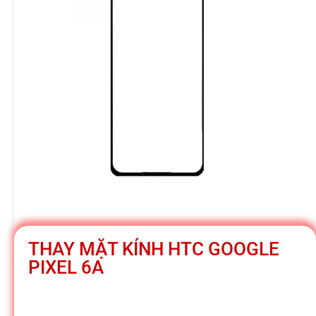
h
á
t
M
o
b
THAY MẶT KÍNH HTC GOOGLE
PIXEL 6A
i