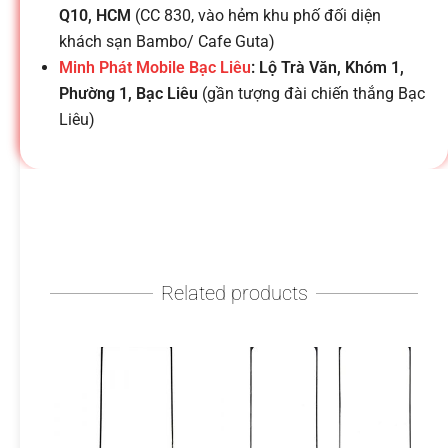
h
Q10, HCM
(CC 830, vào hẻm khu phố đối diện
khách sạn Bambo/ Cafe Guta)
o
Minh Phát Mobile Bạc Liêu
: Lộ Trà Văn, Khóm 1,
Phường 1, Bạc Liêu
(gần tượng đài chiến thắng Bạc
ạ
Liêu)
i
d
Related products
i
đ
ộ