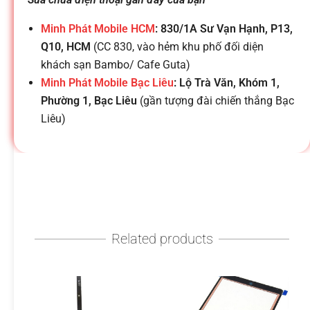
h
Minh Phát Mobile HCM
: 830/1A Sư Vạn Hạnh, P13,
o
Q10, HCM
(CC 830, vào hẻm khu phố đối diện
khách sạn Bambo/ Cafe Guta)
ạ
Minh Phát Mobile Bạc Liêu
: Lộ Trà Văn, Khóm 1,
Phường 1, Bạc Liêu
(gần tượng đài chiến thắng Bạc
i
Liêu)
d
i
Related products
đ
ộ