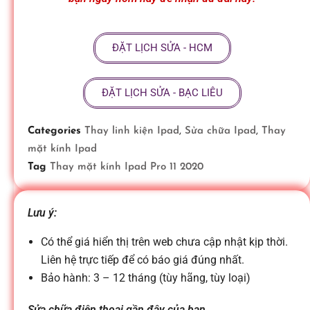
ữ
ĐẶT LỊCH SỬA - HCM
a
ĐẶT LỊCH SỬA - BẠC LIÊU
đ
Categories
Thay linh kiện Ipad
,
Sửa chữa Ipad
,
Thay
i
mặt kính Ipad
Tag
Thay mặt kính Ipad Pro 11 2020
ệ
Lưu ý:
n
Có thể giá hiển thị trên web chưa cập nhật kịp thời.
Liên hệ trực tiếp để có báo giá đúng nhất.
t
Bảo hành: 3 – 12 tháng (tùy hãng, tùy loại)
Sửa chữa điện thoại gần đây của bạn