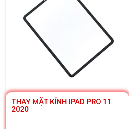
h
á
t
M
o
b
THAY MẶT KÍNH IPAD PRO 11
2020
i