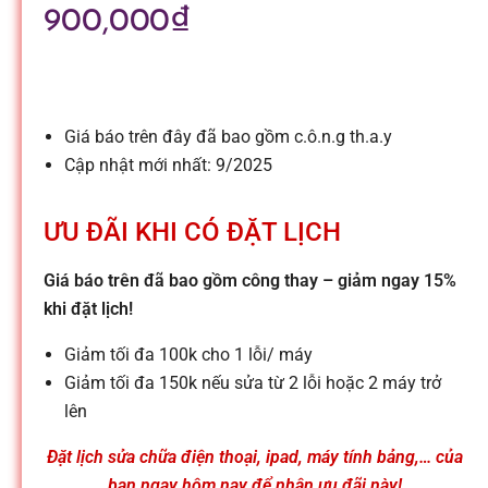
l
900,000
₫
e
-
Giá báo trên đây đã bao gồm c.ô.n.g th.a.y
Cập nhật mới nhất: 9/2025
S
ƯU ĐÃI KHI CÓ ĐẶT LỊCH
ử
Giá báo trên đã bao gồm công thay – giảm ngay 15%
khi đặt lịch!
a
Giảm tối đa 100k cho 1 lỗi/ máy
c
Giảm tối đa 150k nếu sửa từ 2 lỗi hoặc 2 máy trở
lên
h
Đặt lịch sửa chữa điện thoại, ipad, máy tính bảng,… của
bạn ngay hôm nay để nhận ưu đãi này!