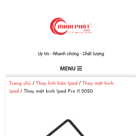
M
Uy tín - Nhanh chóng - Chất lượng
i
MENU
Trang chủ
/
Thay linh kiện Ipad
/
Thay mặt kính
n
Ipad
/ Thay mặt kính Ipad Pro 11 2020
h
P