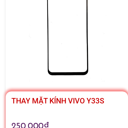
h
á
t
M
o
b
THAY MẶT KÍNH VIVO Y33S
i
250,000
₫