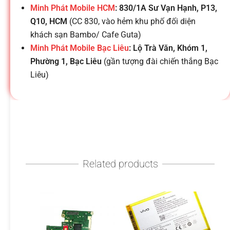
h
Minh Phát Mobile HCM
: 830/1A Sư Vạn Hạnh, P13,
Q10, HCM
(CC 830, vào hẻm khu phố đối diện
o
khách sạn Bambo/ Cafe Guta)
Minh Phát Mobile Bạc Liêu
: Lộ Trà Văn, Khóm 1,
ạ
Phường 1, Bạc Liêu
(gần tượng đài chiến thắng Bạc
Liêu)
i
d
i
Related products
đ
ộ