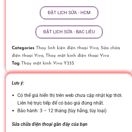
ữ
ĐẶT LỊCH SỬA - HCM
a
ĐẶT LỊCH SỬA - BẠC LIÊU
đ
Categories
Thay linh kiện điện thoại Vivo
,
Sữa chữa
điện thoại Vivo
,
Thay mặt kính điện thoại Vivo
i
Tag
Thay mặt kính Vivo Y33S
ệ
Lưu ý:
n
Có thể giá hiển thị trên web chưa cập nhật kịp thời.
Liên hệ trực tiếp để có báo giá đúng nhất.
Bảo hành: 3 – 12 tháng (tùy hãng, tùy loại)
t
Sửa chữa điện thoại gần đây của bạn