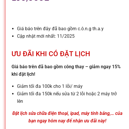
l
e
Giá báo trên đây đã bao gồm c.ô.n.g th.a.y
-
Cập nhật mới nhất: 11/2025
S
ƯU ĐÃI KHI CÓ ĐẶT LỊCH
ử
Giá báo trên đã bao gồm công thay – giảm ngay 15%
khi đặt lịch!
a
Giảm tối đa 100k cho 1 lỗi/ máy
Giảm tối đa 150k nếu sửa từ 2 lỗi hoặc 2 máy trở
c
lên
Đặt lịch sửa chữa điện thoại, ipad, máy tính bảng,… của
h
bạn ngay hôm nay để nhận ưu đãi này!