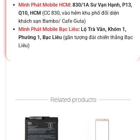
h
Minh Phát Mobile HCM
: 830/1A Sư Vạn Hạnh, P13,
Q10, HCM
(CC 830, vào hẻm khu phố đối diện
o
khách sạn Bambo/ Cafe Guta)
Minh Phát Mobile Bạc Liêu
: Lộ Trà Văn, Khóm 1,
ạ
Phường 1, Bạc Liêu
(gần tượng đài chiến thắng Bạc
Liêu)
i
d
i
Related products
đ
ộ