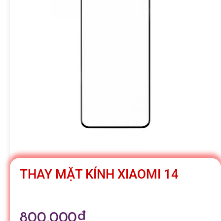
h
á
t
M
o
b
THAY MẶT KÍNH XIAOMI 14
i
800,000
₫