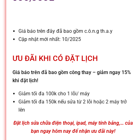
l
e
Giá báo trên đây đã bao gồm c.ô.n.g th.a.y
-
Cập nhật mới nhất: 10/2025
S
ƯU ĐÃI KHI CÓ ĐẶT LỊCH
ử
Giá báo trên đã bao gồm công thay – giảm ngay 15%
khi đặt lịch!
a
Giảm tối đa 100k cho 1 lỗi/ máy
Giảm tối đa 150k nếu sửa từ 2 lỗi hoặc 2 máy trở
c
lên
Đặt lịch sửa chữa điện thoại, ipad, máy tính bảng,… của
h
bạn ngay hôm nay để nhận ưu đãi này!