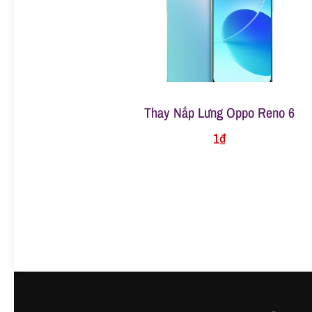
ữ
a
đ
Thay Nắp Lưng Oppo Reno 6
1
₫
i
ệ
n
t