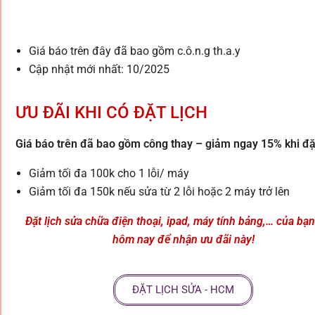
Giá báo trên đây đã bao gồm c.ô.n.g th.a.y
Cập nhật mới nhất: 10/2025
ƯU ĐÃI KHI CÓ ĐẶT LỊCH
Giá báo trên đã bao gồm công thay – giảm ngay 15% khi đặt
Giảm tối đa 100k cho 1 lỗi/ máy
Giảm tối đa 150k nếu sửa từ 2 lỗi hoặc 2 máy trở lên
Đặt lịch sửa chữa điện thoại, ipad, máy tính bảng,… của bạ
hôm nay để nhận ưu đãi này!
ĐẶT LỊCH SỬA - HCM