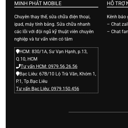
h
MINH PHÁT MOBILE
HỖ TRỢ
Chuyên thay thế, sửa chữa điện thoại,
Kênh báo g
o
ipad, máy tính bảng. Sửa chữa nhanh
–
Chat za
các lỗi với đội ngũ kỹ thuật viên chuyên
–
Chat fa
ạ
nghiệp và tư vấn viên có tâm
HCM: 830/1A, Sư Vạn Hạnh, p.13,
i
Q.10, HCM
Tư vấn HCM: 0979.56.26.56
d
Bạc Liêu: 67B/10 Lộ Trà Văn, Khóm 1,
P.1, Tp.Bạc Liêu
i
Tư vấn Bạc Liêu: 0979.150.456
đ