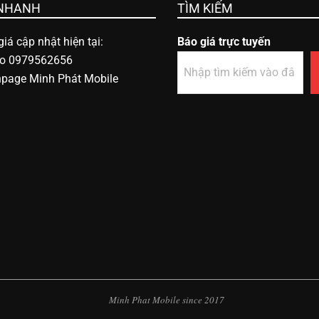
 NHANH
TÌM KIẾM
iá cập nhật hiện tại:
Báo giá trực tuyến
lo 0979562656
npage Minh Phát Mobile
Minh Phat Mobile since 2017