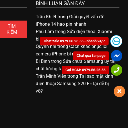
BÌNH LUẬN GẦN ĐÂY
Trần Khiết
trong
Giải quyết vấn đề
iPhone 14 hao pin nhanh
TÌM
Phú Lâm
trong
Sửa điện thoại Xiaomi
KIẾM
bị vô nước bao nhiêu tiền
Chat zalo 0979.56.26.56 - nhanh 24/7
Quỳnh nhi
trong
Cách khắc phục lỗi
camera iPhone bị mờ
Chat qua fanpage
Bi Bình
trong
Sửa chữa Samsung uy tín,
chất lượng tại Bạc Liêu
Gọi HCM: 0979.56.26.56
Trân Minh Viên
trong
Tại sao mặt kính
điện thoại Samsung S20 FE lại dễ bị
vỡ?