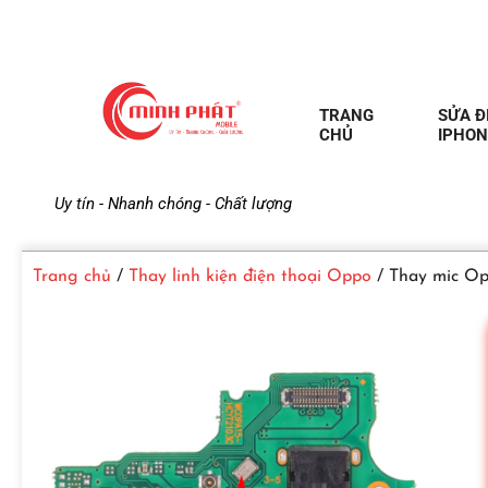
TRANG
SỬA Đ
CHỦ
IPHON
M
Uy tín - Nhanh chóng - Chất lượng
i
Trang chủ
/
Thay linh kiện điện thoại Oppo
/ Thay mic Op
n
h
P