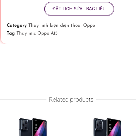
ĐẶT LỊCH SỬA - BẠC LIÊU
Category
Thay linh kiện điện thoại Oppo
Tag
Thay mic Oppo A15
Related products