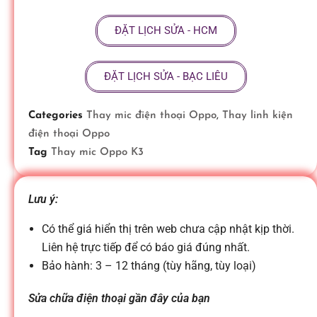
ữ
ĐẶT LỊCH SỬA - HCM
a
ĐẶT LỊCH SỬA - BẠC LIÊU
đ
Categories
Thay mic điện thoại Oppo
,
Thay linh kiện
điện thoại Oppo
i
Tag
Thay mic Oppo K3
ệ
Lưu ý:
n
Có thể giá hiển thị trên web chưa cập nhật kịp thời.
Liên hệ trực tiếp để có báo giá đúng nhất.
Bảo hành: 3 – 12 tháng (tùy hãng, tùy loại)
t
Sửa chữa điện thoại gần đây của bạn