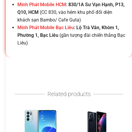
h
Minh Phát Mobile HCM
: 830/1A Sư Vạn Hạnh, P13,
Q10, HCM
(CC 830, vào hẻm khu phố đối diện
o
khách sạn Bambo/ Cafe Guta)
Minh Phát Mobile Bạc Liêu
: Lộ Trà Văn, Khóm 1,
ạ
Phường 1, Bạc Liêu
(gần tượng đài chiến thắng Bạc
Liêu)
i
d
i
Related products
đ
ộ