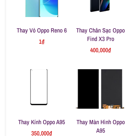
n
g
Thay Vỏ Oppo Reno 6
Thay Chân Sạc Oppo
Find X3 Pro
1
₫
400,000
₫
Thay Kính Oppo A95
Thay Màn Hình Oppo
A95
350,000
₫