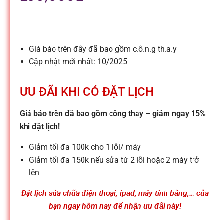
l
e
Giá báo trên đây đã bao gồm c.ô.n.g th.a.y
-
Cập nhật mới nhất: 10/2025
S
ƯU ĐÃI KHI CÓ ĐẶT LỊCH
ử
Giá báo trên đã bao gồm công thay – giảm ngay 15%
khi đặt lịch!
a
Giảm tối đa 100k cho 1 lỗi/ máy
Giảm tối đa 150k nếu sửa từ 2 lỗi hoặc 2 máy trở
c
lên
Đặt lịch sửa chữa điện thoại, ipad, máy tính bảng,… của
h
bạn ngay hôm nay để nhận ưu đãi này!