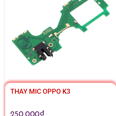
h
á
t
M
o
b
THAY MIC OPPO K3
i
250,000
₫