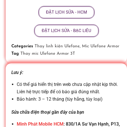
ữ
ĐẶT LỊCH SỬA - HCM
a
ĐẶT LỊCH SỬA - BẠC LIÊU
đ
Categories
Thay linh kiện Ulefone
,
Mic Ulefone Armor
Tag
Thay mic Ulefone Armor 3T
i
Lưu ý:
ệ
Có thể giá hiển thị trên web chưa cập nhật kịp thời.
n
Liên hệ trực tiếp để có báo giá đúng nhất.
Bảo hành: 3 – 12 tháng (tùy hãng, tùy loại)
t
Sửa chữa điện thoại gần đây của bạn
Minh Phát Mobile HCM
: 830/1A Sư Vạn Hạnh, P13,