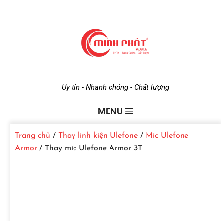
M
Uy tín - Nhanh chóng - Chất lượng
i
MENU
Trang chủ
/
Thay linh kiện Ulefone
/
Mic Ulefone
n
Armor
/ Thay mic Ulefone Armor 3T
h
P