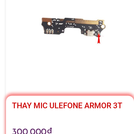
h
á
t
M
o
b
THAY MIC ULEFONE ARMOR 3T
i
300,000
₫