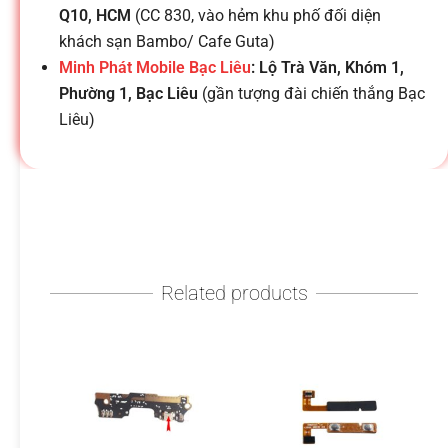
h
Q10, HCM
(CC 830, vào hẻm khu phố đối diện
khách sạn Bambo/ Cafe Guta)
o
Minh Phát Mobile Bạc Liêu
: Lộ Trà Văn, Khóm 1,
Phường 1, Bạc Liêu
(gần tượng đài chiến thắng Bạc
ạ
Liêu)
i
d
Related products
i
đ
ộ