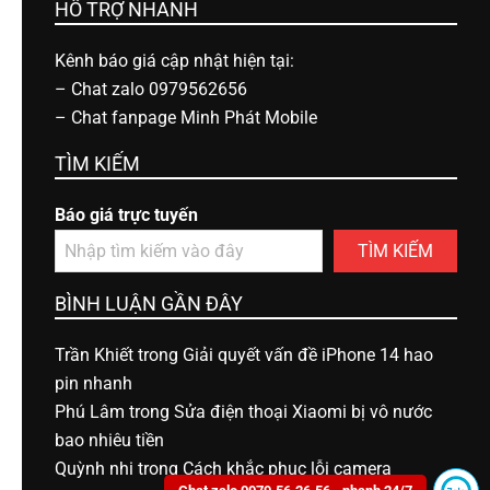
HỖ TRỢ NHANH
Kênh báo giá cập nhật hiện tại:
–
Chat zalo 0979562656
–
Chat fanpage Minh Phát Mobile
TÌM KIẾM
Báo giá trực tuyến
TÌM KIẾM
BÌNH LUẬN GẦN ĐÂY
Trần Khiết
trong
Giải quyết vấn đề iPhone 14 hao
pin nhanh
Phú Lâm
trong
Sửa điện thoại Xiaomi bị vô nước
bao nhiêu tiền
Quỳnh nhi
trong
Cách khắc phục lỗi camera