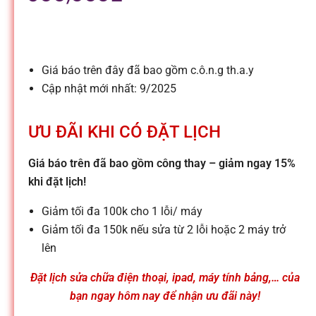
l
e
Giá báo trên đây đã bao gồm c.ô.n.g th.a.y
-
Cập nhật mới nhất: 9/2025
S
ƯU ĐÃI KHI CÓ ĐẶT LỊCH
ử
Giá báo trên đã bao gồm công thay – giảm ngay 15%
khi đặt lịch!
a
Giảm tối đa 100k cho 1 lỗi/ máy
Giảm tối đa 150k nếu sửa từ 2 lỗi hoặc 2 máy trở
c
lên
Đặt lịch sửa chữa điện thoại, ipad, máy tính bảng,… của
h
bạn ngay hôm nay để nhận ưu đãi này!