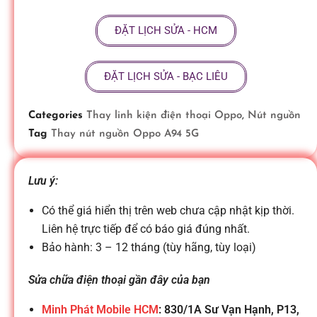
ữ
ĐẶT LỊCH SỬA - HCM
a
ĐẶT LỊCH SỬA - BẠC LIÊU
đ
Categories
Thay linh kiện điện thoại Oppo
,
Nút nguồn
Tag
Thay nút nguồn Oppo A94 5G
i
Lưu ý:
ệ
Có thể giá hiển thị trên web chưa cập nhật kịp thời.
n
Liên hệ trực tiếp để có báo giá đúng nhất.
Bảo hành: 3 – 12 tháng (tùy hãng, tùy loại)
t
Sửa chữa điện thoại gần đây của bạn
Minh Phát Mobile HCM
: 830/1A Sư Vạn Hạnh, P13,