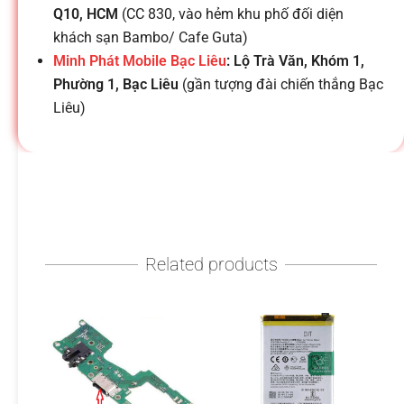
h
Q10, HCM
(CC 830, vào hẻm khu phố đối diện
khách sạn Bambo/ Cafe Guta)
o
Minh Phát Mobile Bạc Liêu
: Lộ Trà Văn, Khóm 1,
Phường 1, Bạc Liêu
(gần tượng đài chiến thắng Bạc
ạ
Liêu)
i
d
Related products
i
đ
ộ