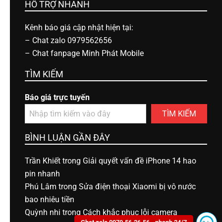
HỖ TRỢ NHANH
Kênh báo giá cập nhật hiện tại:
–
Chat zalo 0979562656
–
Chat fanpage Minh Phát Mobile
TÌM KIẾM
Báo giá trực tuyến
TÌM KIẾM
BÌNH LUẬN GẦN ĐÂY
Trần Khiết
trong
Giải quyết vấn đề iPhone 14 hao
pin nhanh
Phú Lâm
trong
Sửa điện thoại Xiaomi bị vô nước
bao nhiêu tiền
Quỳnh nhi
trong
Cách khắc phục lỗi camera