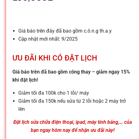
l
e
Giá báo trên đây đã bao gồm c.ô.n.g th.a.y
-
Cập nhật mới nhất: 9/2025
S
ƯU ĐÃI KHI CÓ ĐẶT LỊCH
ử
Giá báo trên đã bao gồm công thay – giảm ngay 15%
khi đặt lịch!
a
Giảm tối đa 100k cho 1 lỗi/ máy
Giảm tối đa 150k nếu sửa từ 2 lỗi hoặc 2 máy trở
c
lên
Đặt lịch sửa chữa điện thoại, ipad, máy tính bảng,… của
h
bạn ngay hôm nay để nhận ưu đãi này!