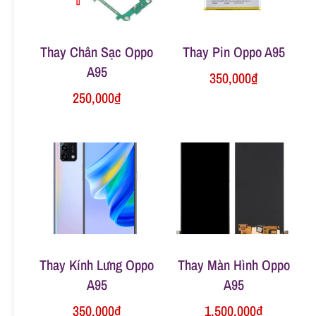
n
Thay Chân Sạc Oppo
Thay Pin Oppo A95
g
A95
350,000
₫
250,000
₫
Thay Kính Lưng Oppo
Thay Màn Hình Oppo
A95
A95
350,000
₫
1,500,000
₫