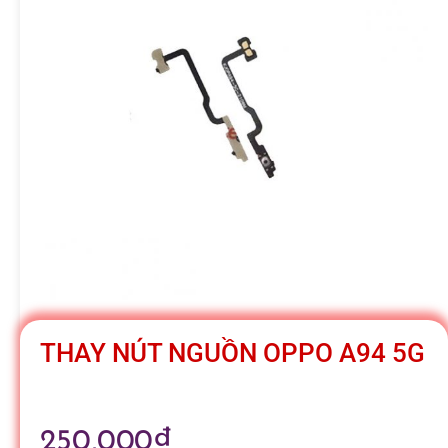
h
á
t
M
o
b
THAY NÚT NGUỒN OPPO A94 5G
i
250,000
₫