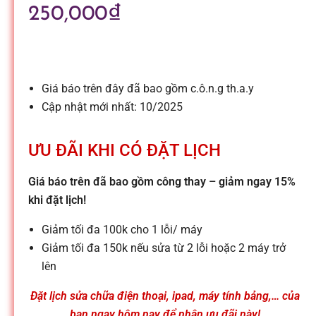
l
250,000
₫
e
-
Giá báo trên đây đã bao gồm c.ô.n.g th.a.y
Cập nhật mới nhất: 10/2025
S
ƯU ĐÃI KHI CÓ ĐẶT LỊCH
ử
Giá báo trên đã bao gồm công thay – giảm ngay 15%
khi đặt lịch!
a
Giảm tối đa 100k cho 1 lỗi/ máy
c
Giảm tối đa 150k nếu sửa từ 2 lỗi hoặc 2 máy trở
lên
h
Đặt lịch sửa chữa điện thoại, ipad, máy tính bảng,… của
bạn ngay hôm nay để nhận ưu đãi này!