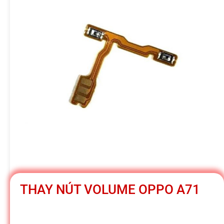
h
á
t
M
o
b
THAY NÚT VOLUME OPPO A71
i