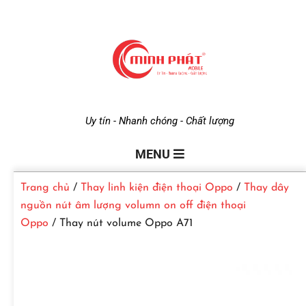
M
Uy tín - Nhanh chóng - Chất lượng
i
MENU
Trang chủ
/
Thay linh kiện điện thoại Oppo
/
Thay dây
n
nguồn nút âm lượng volumn on off điện thoại
Oppo
/ Thay nút volume Oppo A71
h
P