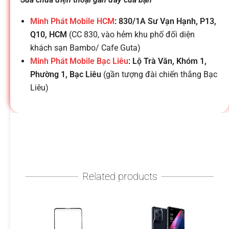
h
Minh Phát Mobile HCM
: 830/1A Sư Vạn Hạnh, P13,
o
Q10, HCM
(CC 830, vào hẻm khu phố đối diện
khách sạn Bambo/ Cafe Guta)
ạ
Minh Phát Mobile Bạc Liêu
: Lộ Trà Văn, Khóm 1,
Phường 1, Bạc Liêu
(gần tượng đài chiến thắng Bạc
i
Liêu)
d
i
Related products
đ
ộ