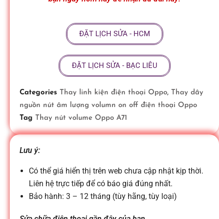
ữ
ĐẶT LỊCH SỬA - HCM
a
ĐẶT LỊCH SỬA - BẠC LIÊU
đ
Categories
Thay linh kiện điện thoại Oppo
,
Thay dây
i
nguồn nút âm lượng volumn on off điện thoại Oppo
Tag
Thay nút volume Oppo A71
ệ
Lưu ý:
n
Có thể giá hiển thị trên web chưa cập nhật kịp thời.
Liên hệ trực tiếp để có báo giá đúng nhất.
t
Bảo hành: 3 – 12 tháng (tùy hãng, tùy loại)
Sửa chữa điện thoại gần đây của bạn