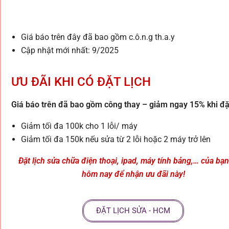
Giá báo trên đây đã bao gồm c.ô.n.g th.a.y
Cập nhật mới nhất: 9/2025
ƯU ĐÃI KHI CÓ ĐẶT LỊCH
Giá báo trên đã bao gồm công thay – giảm ngay 15% khi đặt
Giảm tối đa 100k cho 1 lỗi/ máy
Giảm tối đa 150k nếu sửa từ 2 lỗi hoặc 2 máy trở lên
Đặt lịch sửa chữa điện thoại, ipad, máy tính bảng,… của bạ
hôm nay để nhận ưu đãi này!
ĐẶT LỊCH SỬA - HCM