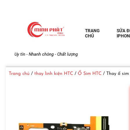
TRANG
SỬA Đ
CHỦ
IPHON
M
Uy tín - Nhanh chóng - Chất lượng
i
Trang chủ
/
thay linh kiện HTC
/
Ổ Sim HTC
/ Thay ổ sim
n
h
P