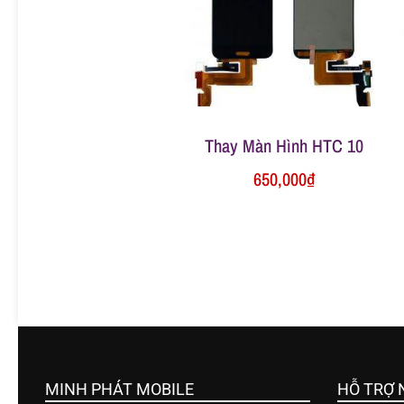
ữ
a
đ
Thay Màn Hình HTC 10
650,000
₫
i
ệ
n
t
MINH PHÁT MOBILE
HỖ TRỢ