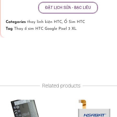
ĐẶT LỊCH SỬA - BẠC LIÊU
Categories
thay linh kiện HTC
,
Ổ Sim HTC
Tag
Thay ổ sim HTC Google Pixel 3 XL
Related products