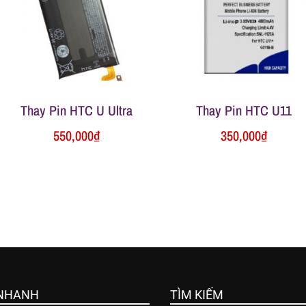
Thay Pin HTC U Ultra
Thay Pin HTC U11
550,000
₫
350,000
₫
 NHANH
TÌM KIẾM