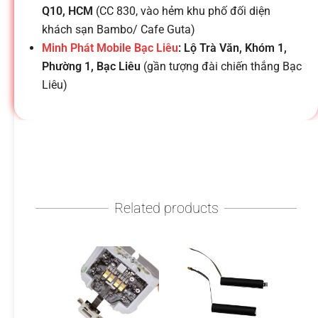
h
Q10, HCM
(CC 830, vào hẻm khu phố đối diện
khách sạn Bambo/ Cafe Guta)
o
Minh Phát Mobile Bạc Liêu
: Lộ Trà Văn, Khóm 1,
Phường 1, Bạc Liêu
(gần tượng đài chiến thắng Bạc
ạ
Liêu)
i
d
Related products
i
đ
ộ