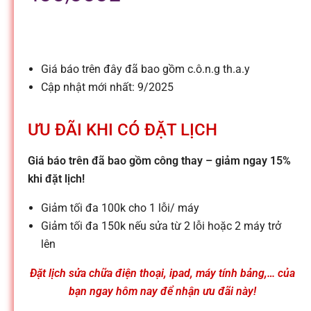
l
e
Giá báo trên đây đã bao gồm c.ô.n.g th.a.y
-
Cập nhật mới nhất: 9/2025
S
ƯU ĐÃI KHI CÓ ĐẶT LỊCH
ử
Giá báo trên đã bao gồm công thay – giảm ngay 15%
khi đặt lịch!
a
Giảm tối đa 100k cho 1 lỗi/ máy
Giảm tối đa 150k nếu sửa từ 2 lỗi hoặc 2 máy trở
c
lên
Đặt lịch sửa chữa điện thoại, ipad, máy tính bảng,… của
h
bạn ngay hôm nay để nhận ưu đãi này!