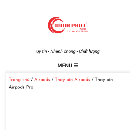
M
Uy tín - Nhanh chóng - Chất lượng
i
MENU
Trang chủ
/
Airpods
/
Thay pin Airpods
/ Thay pin
n
Airpods Pro
h
P