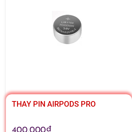
h
á
t
M
o
b
THAY PIN AIRPODS PRO
i
400,000
₫