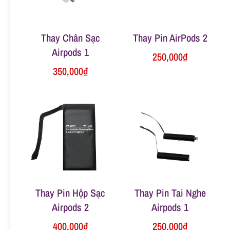
n
Thay Chân Sạc
Thay Pin AirPods 2
g
Airpods 1
250,000
₫
350,000
₫
Thay Pin Hộp Sạc
Thay Pin Tai Nghe
Airpods 2
Airpods 1
400,000
₫
250,000
₫