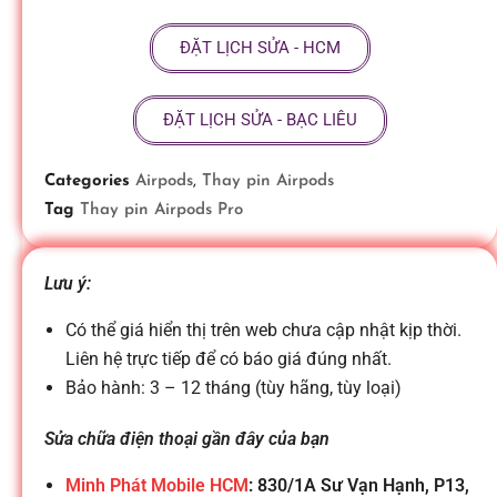
ữ
ĐẶT LỊCH SỬA - HCM
a
ĐẶT LỊCH SỬA - BẠC LIÊU
đ
Categories
Airpods
,
Thay pin Airpods
Tag
Thay pin Airpods Pro
i
Lưu ý:
ệ
Có thể giá hiển thị trên web chưa cập nhật kịp thời.
n
Liên hệ trực tiếp để có báo giá đúng nhất.
Bảo hành: 3 – 12 tháng (tùy hãng, tùy loại)
t
Sửa chữa điện thoại gần đây của bạn
Minh Phát Mobile HCM
: 830/1A Sư Vạn Hạnh, P13,