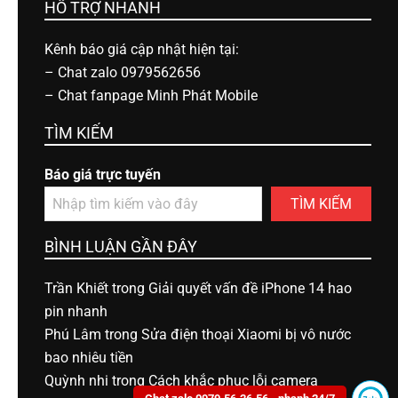
HỖ TRỢ NHANH
Kênh báo giá cập nhật hiện tại:
–
Chat zalo 0979562656
–
Chat fanpage Minh Phát Mobile
TÌM KIẾM
Báo giá trực tuyến
TÌM KIẾM
BÌNH LUẬN GẦN ĐÂY
Trần Khiết
trong
Giải quyết vấn đề iPhone 14 hao
pin nhanh
Phú Lâm
trong
Sửa điện thoại Xiaomi bị vô nước
bao nhiêu tiền
Quỳnh nhi
trong
Cách khắc phục lỗi camera