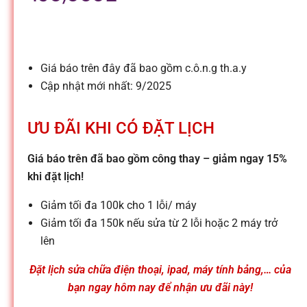
l
e
Giá báo trên đây đã bao gồm c.ô.n.g th.a.y
-
Cập nhật mới nhất: 9/2025
S
ƯU ĐÃI KHI CÓ ĐẶT LỊCH
ử
Giá báo trên đã bao gồm công thay – giảm ngay 15%
khi đặt lịch!
a
Giảm tối đa 100k cho 1 lỗi/ máy
Giảm tối đa 150k nếu sửa từ 2 lỗi hoặc 2 máy trở
c
lên
Đặt lịch sửa chữa điện thoại, ipad, máy tính bảng,… của
h
bạn ngay hôm nay để nhận ưu đãi này!