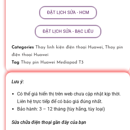
ữ
ĐẶT LỊCH SỬA - HCM
a
ĐẶT LỊCH SỬA - BẠC LIÊU
đ
Categories
Thay linh kiện điện thoại Huawei
,
Thay pin
điện thoại Huawei
i
Tag
Thay pin Huawei Mediapad T3
ệ
Lưu ý:
n
Có thể giá hiển thị trên web chưa cập nhật kịp thời.
Liên hệ trực tiếp để có báo giá đúng nhất.
Bảo hành: 3 – 12 tháng (tùy hãng, tùy loại)
t
Sửa chữa điện thoại gần đây của bạn