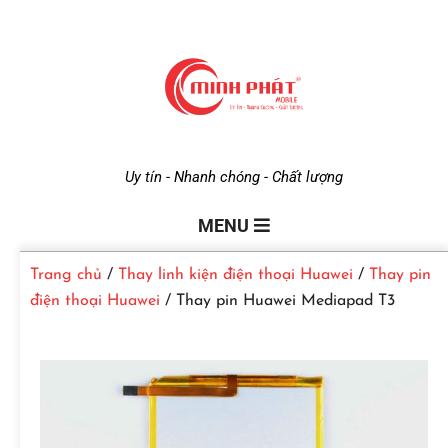
M
Uy tín - Nhanh chóng - Chất lượng
i
MENU
Trang chủ
/
Thay linh kiện điện thoại Huawei
/
Thay pin
n
điện thoại Huawei
/ Thay pin Huawei Mediapad T3
h
P