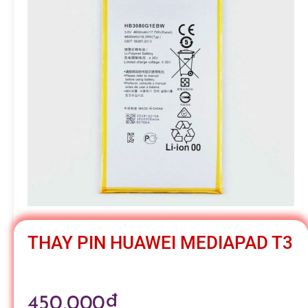
h
á
t
M
o
b
THAY PIN HUAWEI MEDIAPAD T3
i
450,000
₫