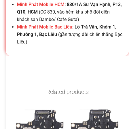
h
Minh Phát Mobile HCM
: 830/1A Sư Vạn Hạnh, P13,
Q10, HCM
(CC 830, vào hẻm khu phố đối diện
o
khách sạn Bambo/ Cafe Guta)
Minh Phát Mobile Bạc Liêu
: Lộ Trà Văn, Khóm 1,
ạ
Phường 1, Bạc Liêu
(gần tượng đài chiến thắng Bạc
Liêu)
i
d
i
Related products
đ
ộ